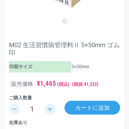
M02 生活習慣病管理料Ⅱ 5×50mm ゴム
印
印面サイズ
5×50mm
¥1,465
販売価格
(税込)
(税抜 ¥1,332)
ご購入数量
カートに追加
remove
add
在庫あり