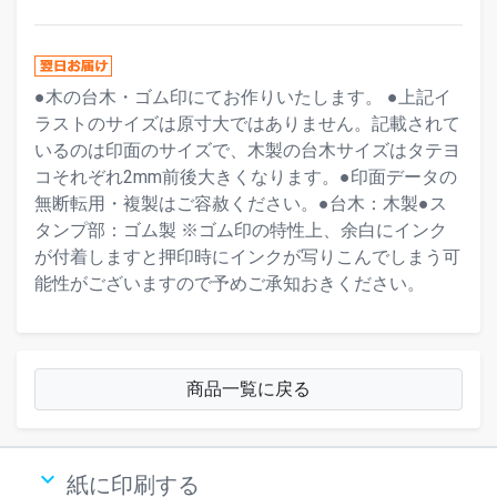
●木の台木・ゴム印にてお作りいたします。 ●上記イ
ラストのサイズは原寸大ではありません。記載されて
いるのは印面のサイズで、木製の台木サイズはタテヨ
コそれぞれ2mm前後大きくなります。●印面データの
無断転用・複製はご容赦ください。●台木：木製●ス
タンプ部：ゴム製 ※ゴム印の特性上、余白にインク
が付着しますと押印時にインクが写りこんでしまう可
能性がございますので予めご承知おきください。
商品一覧に戻る
keyboard_arrow_down
紙に印刷する