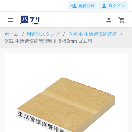
person_add
person
新規登録
ログイン
menu
person
shopping_cart
ホーム
用途別スタンプ
医療系
生活習慣病関連
M02 生活習慣病管理料Ⅱ 5×50mm ゴム印
evron_left
chevron_ri