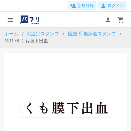
person_add
person
新規登録
ログイン
menu
person
shopping_cart
ホーム
用途別スタンプ
医療系
傷病名スタンプ
M0178 くも膜下出血
evron_left
chevron_ri