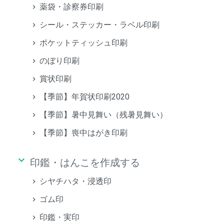
薬袋・診察券印刷
シール・ステッカー・ラベル印刷
ポケットティッシュ印刷
のぼり印刷
賞状印刷
【季節】年賀状印刷2020
【季節】暑中見舞い（残暑見舞い）
【季節】喪中はがき印刷
keyboard_arrow_down
印鑑・はんこを作成する
シヤチハタ・浸透印
ゴム印
印鑑・実印