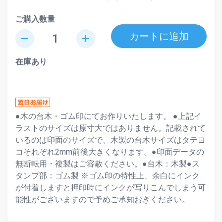
ご購入数量
カートに追加
remove
add
在庫あり
●木の台木・ゴム印にてお作りいたします。 ●上記イ
ラストのサイズは原寸大ではありません。記載されて
いるのは印面のサイズで、木製の台木サイズはタテヨ
コそれぞれ2mm前後大きくなります。●印面データの
無断転用・複製はご容赦ください。●台木：木製●ス
タンプ部：ゴム製 ※ゴム印の特性上、余白にインク
が付着しますと押印時にインクが写りこんでしまう可
能性がございますので予めご承知おきください。