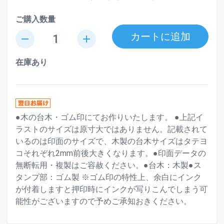
ご購入数量
カートに追加
remove
add
在庫あり
●木の台木・ゴム印にてお作りいたします。 ●上記イ
ラストのサイズは原寸大ではありません。記載されて
いるのは印面のサイズで、木製の台木サイズはタテヨ
コそれぞれ2mm前後大きくなります。●印面データの
無断転用・複製はご容赦ください。●台木：木製●ス
タンプ部：ゴム製 ※ゴム印の特性上、余白にインク
が付着しますと押印時にインクが写りこんでしまう可
能性がございますので予めご承知おきください。