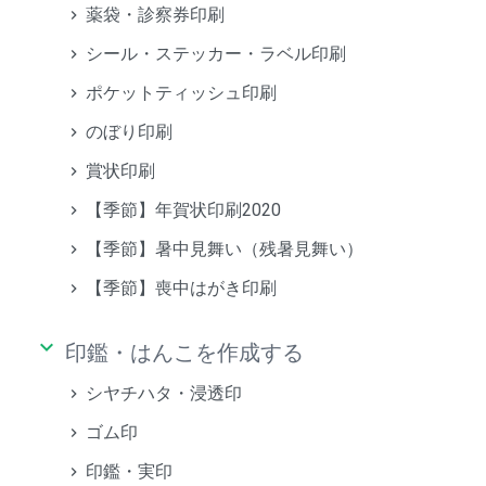
薬袋・診察券印刷
シール・ステッカー・ラベル印刷
ポケットティッシュ印刷
のぼり印刷
賞状印刷
【季節】年賀状印刷2020
【季節】暑中見舞い（残暑見舞い）
【季節】喪中はがき印刷
keyboard_arrow_down
印鑑・はんこを作成する
シヤチハタ・浸透印
ゴム印
印鑑・実印