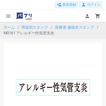
person_add
person
新規登録
ログイン
menu
person
shopping_cart
ホーム
用途別スタンプ
医療系
傷病名スタンプ
M0161 アレルギー性気管支炎
evron_left
chevron_ri