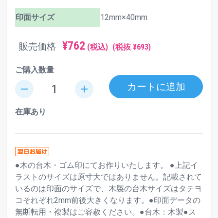
印面サイズ
12mm×40mm
¥762
販売価格
(税込)
(税抜 ¥693)
ご購入数量
カートに追加
remove
add
在庫あり
●木の台木・ゴム印にてお作りいたします。 ●上記イ
ラストのサイズは原寸大ではありません。記載されて
いるのは印面のサイズで、木製の台木サイズはタテヨ
コそれぞれ2mm前後大きくなります。●印面データの
無断転用・複製はご容赦ください。●台木：木製●ス