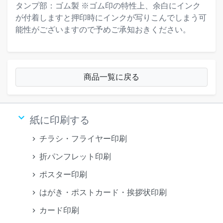
タンプ部：ゴム製 ※ゴム印の特性上、余白にインク
が付着しますと押印時にインクが写りこんでしまう可
能性がございますので予めご承知おきください。
商品一覧に戻る
keyboard_arrow_down
紙に印刷する
チラシ・フライヤー印刷
折パンフレット印刷
ポスター印刷
はがき・ポストカード・挨拶状印刷
カード印刷