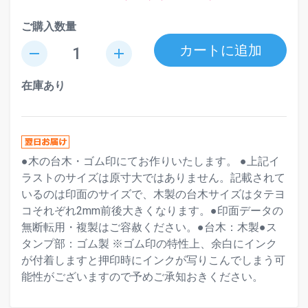
ご購入数量
カートに追加
remove
add
在庫あり
●木の台木・ゴム印にてお作りいたします。 ●上記イ
ラストのサイズは原寸大ではありません。記載されて
いるのは印面のサイズで、木製の台木サイズはタテヨ
コそれぞれ2mm前後大きくなります。●印面データの
無断転用・複製はご容赦ください。●台木：木製●ス
タンプ部：ゴム製 ※ゴム印の特性上、余白にインク
が付着しますと押印時にインクが写りこんでしまう可
能性がございますので予めご承知おきください。