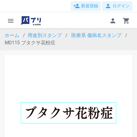
person_add
person
新規登録
ログイン
menu
person
shopping_cart
ホーム
用途別スタンプ
医療系
傷病名スタンプ
M0115 ブタクサ花粉症
evron_left
chevron_ri