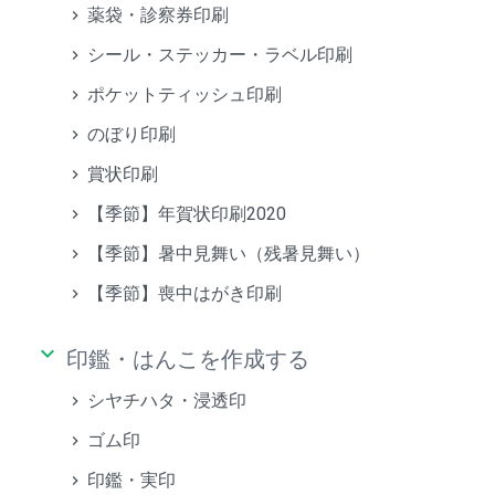
薬袋・診察券印刷
シール・ステッカー・ラベル印刷
ポケットティッシュ印刷
のぼり印刷
賞状印刷
【季節】年賀状印刷2020
【季節】暑中見舞い（残暑見舞い）
【季節】喪中はがき印刷
keyboard_arrow_down
印鑑・はんこを作成する
シヤチハタ・浸透印
ゴム印
印鑑・実印