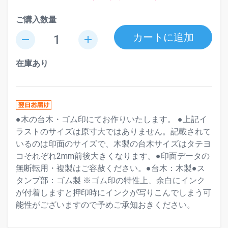
ご購入数量
カートに追加
remove
add
在庫あり
●木の台木・ゴム印にてお作りいたします。 ●上記イ
ラストのサイズは原寸大ではありません。記載されて
いるのは印面のサイズで、木製の台木サイズはタテヨ
コそれぞれ2mm前後大きくなります。●印面データの
無断転用・複製はご容赦ください。●台木：木製●ス
タンプ部：ゴム製 ※ゴム印の特性上、余白にインク
が付着しますと押印時にインクが写りこんでしまう可
能性がございますので予めご承知おきください。