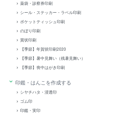
薬袋・診察券印刷
シール・ステッカー・ラベル印刷
ポケットティッシュ印刷
のぼり印刷
賞状印刷
【季節】年賀状印刷2020
【季節】暑中見舞い（残暑見舞い）
【季節】喪中はがき印刷
keyboard_arrow_down
印鑑・はんこを作成する
シヤチハタ・浸透印
ゴム印
印鑑・実印