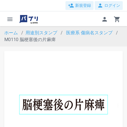
person_add
person
新規登録
ログイン
menu
person
shopping_cart
ホーム
用途別スタンプ
医療系
傷病名スタンプ
M0110 脳梗塞後の片麻痺
evron_left
chevron_ri