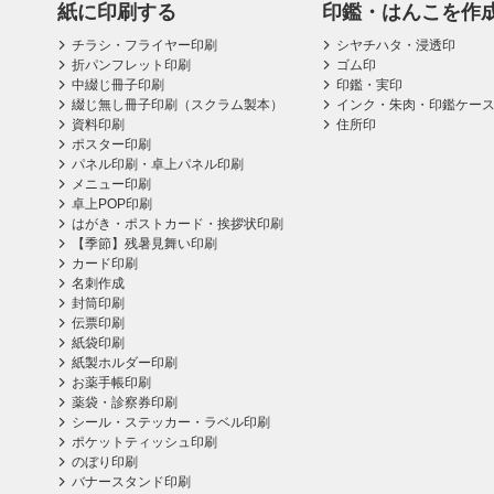
紙に印刷する
印鑑・はんこを作
チラシ・フライヤー印刷
シヤチハタ・浸透印
折パンフレット印刷
ゴム印
中綴じ冊子印刷
印鑑・実印
綴じ無し冊子印刷（スクラム製本）
インク・朱肉・印鑑ケー
資料印刷
住所印
ポスター印刷
パネル印刷・卓上パネル印刷
メニュー印刷
卓上POP印刷
はがき・ポストカード・挨拶状印刷
【季節】残暑見舞い印刷
カード印刷
名刺作成
封筒印刷
伝票印刷
紙袋印刷
紙製ホルダー印刷
お薬手帳印刷
薬袋・診察券印刷
シール・ステッカー・ラベル印刷
ポケットティッシュ印刷
のぼり印刷
バナースタンド印刷