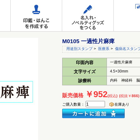
M0105 一過性片麻痺
用途別スタンプ
>
医療系
>
傷病名スタン
印面内容
一過性片麻痺
文字サイズ
4.5×30mm
診療科
内科 神経科 
￥952
販売価格
(税込)
(税抜￥866)
ご購入数量：
在庫あり