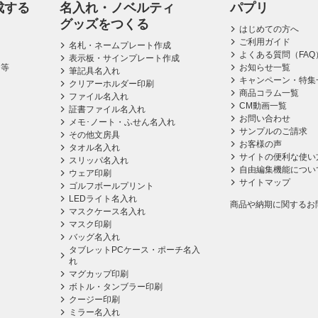
成する
名入れ・ノベルティ
パプリ
グッズをつくる
はじめての方へ
ご利用ガイド
名札・ネームプレート作成
よくある質問（FAQ
表示板・サインプレート作成
ス等
お知らせ一覧
筆記具名入れ
キャンペーン・特集
クリアーホルダー印刷
商品コラム一覧
ファイル名入れ
CM動画一覧
証書ファイル名入れ
お問い合わせ
メモ･ノート・ふせん名入れ
サンプルのご請求
その他文房具
お客様の声
タオル名入れ
サイトの便利な使い
スリッパ名入れ
自由編集機能につい
ウェア印刷
サイトマップ
ゴルフボールプリント
LEDライト名入れ
商品や納期に関するお
マスクケース名入れ
マスク印刷
バッグ名入れ
タブレットPCケース・ポーチ名入
れ
マグカップ印刷
ボトル・タンブラー印刷
クージー印刷
ミラー名入れ