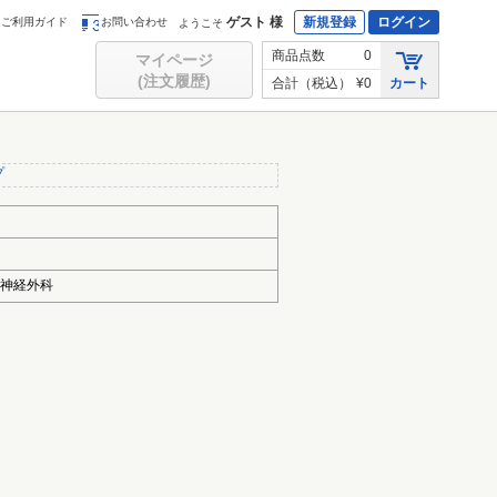
ゲスト 様
新規登録
ログイン
ご利用ガイド
お問い合わせ
ようこそ
商品点数
0
マイページ
(注文履歴)
合計（税込）
¥0
カート
プ
脳神経外科