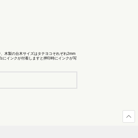
で、木製の台木サイズはタテヨコそれぞれ2mm
余白にインクが付着しますと押印時にインクが写
ページ
の先頭
へ戻る