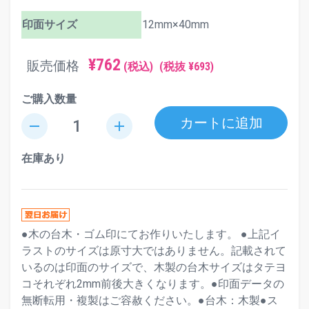
印面サイズ
12mm×40mm
¥762
販売価格
(税込)
(税抜 ¥693)
ご購入数量
カートに追加
remove
add
在庫あり
●木の台木・ゴム印にてお作りいたします。 ●上記イ
ラストのサイズは原寸大ではありません。記載されて
いるのは印面のサイズで、木製の台木サイズはタテヨ
コそれぞれ2mm前後大きくなります。●印面データの
無断転用・複製はご容赦ください。●台木：木製●ス