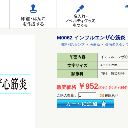
M0062 インフルエンザ心筋炎
用途別スタンプ
>
医療系
>
傷病名スタン
印面内容
インフルエンザ心
文字サイズ
4.5×30mm
診療科
内科 感染症科
￥952
販売価格
(税込)
(税抜￥866)
ご購入数量：
在庫あり