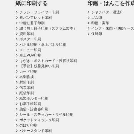
紙に印刷する
印鑑・はんこを作
チラシ・フライヤー印刷
シヤチハタ・浸透印
折パンフレット印刷
ゴム印
中綴じ冊子印刷
印鑑・実印
綴じ無し冊子印刷（スクラム製本）
インク・朱肉・印鑑ケー
資料印刷
住所印
ポスター印刷
パネル印刷・卓上パネル印刷
メニュー印刷
卓上POP印刷
はがき・ポストカード・挨拶状印刷
【季節】残暑見舞い印刷
カード印刷
名刺作成
封筒印刷
伝票印刷
紙袋印刷
紙製ホルダー印刷
お薬手帳印刷
薬袋・診察券印刷
シール・ステッカー・ラベル印刷
ポケットティッシュ印刷
のぼり印刷
バナースタンド印刷