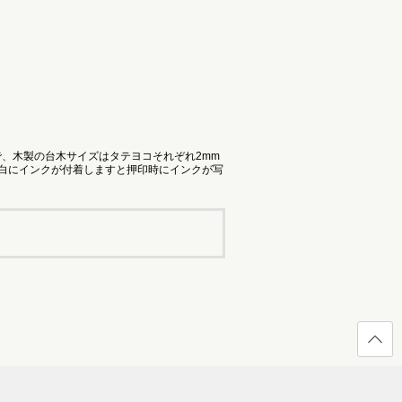
で、木製の台木サイズはタテヨコそれぞれ2mm
余白にインクが付着しますと押印時にインクが写
ページ
の先頭
へ戻る