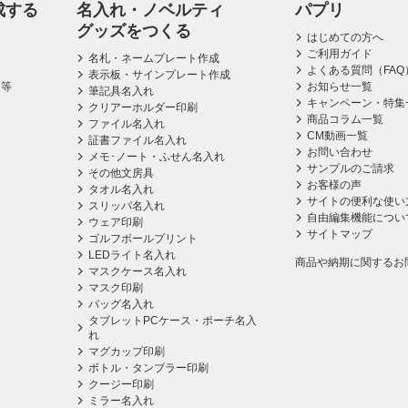
成する
名入れ・ノベルティ
パプリ
グッズをつくる
はじめての方へ
ご利用ガイド
名札・ネームプレート作成
よくある質問（FAQ
表示板・サインプレート作成
ス等
お知らせ一覧
筆記具名入れ
キャンペーン・特集
クリアーホルダー印刷
商品コラム一覧
ファイル名入れ
CM動画一覧
証書ファイル名入れ
お問い合わせ
メモ･ノート・ふせん名入れ
サンプルのご請求
その他文房具
お客様の声
タオル名入れ
サイトの便利な使い
スリッパ名入れ
自由編集機能につい
ウェア印刷
サイトマップ
ゴルフボールプリント
LEDライト名入れ
商品や納期に関するお
マスクケース名入れ
マスク印刷
バッグ名入れ
タブレットPCケース・ポーチ名入
れ
マグカップ印刷
ボトル・タンブラー印刷
クージー印刷
ミラー名入れ