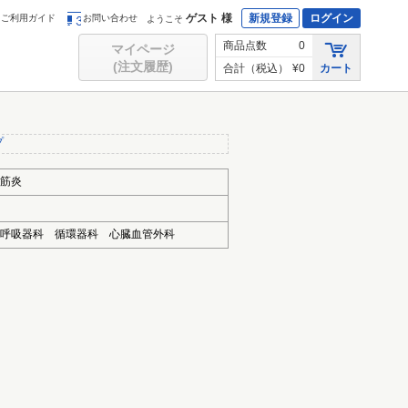
ゲスト 様
新規登録
ログイン
ご利用ガイド
お問い合わせ
ようこそ
商品点数
0
マイページ
(注文履歴)
合計（税込）
¥0
カート
プ
筋炎
 呼吸器科 循環器科 心臓血管外科