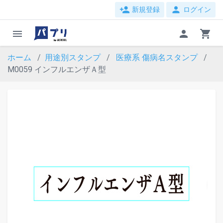
person_add
person
新規登録
ログイン
menu
person
shopping_cart
ホーム
用途別スタンプ
医療系
傷病名スタンプ
M0059 インフルエンザＡ型
evron_left
chevron_ri