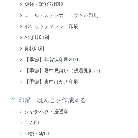
薬袋・診察券印刷
シール・ステッカー・ラベル印刷
ポケットティッシュ印刷
のぼり印刷
賞状印刷
【季節】年賀状印刷2020
【季節】暑中見舞い（残暑見舞い）
【季節】喪中はがき印刷
keyboard_arrow_down
印鑑・はんこを作成する
シヤチハタ・浸透印
ゴム印
印鑑・実印