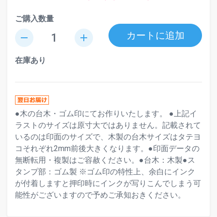
ご購入数量
カートに追加
remove
add
在庫あり
●木の台木・ゴム印にてお作りいたします。 ●上記イ
ラストのサイズは原寸大ではありません。記載されて
いるのは印面のサイズで、木製の台木サイズはタテヨ
コそれぞれ2mm前後大きくなります。●印面データの
無断転用・複製はご容赦ください。●台木：木製●ス
タンプ部：ゴム製 ※ゴム印の特性上、余白にインク
が付着しますと押印時にインクが写りこんでしまう可
能性がございますので予めご承知おきください。