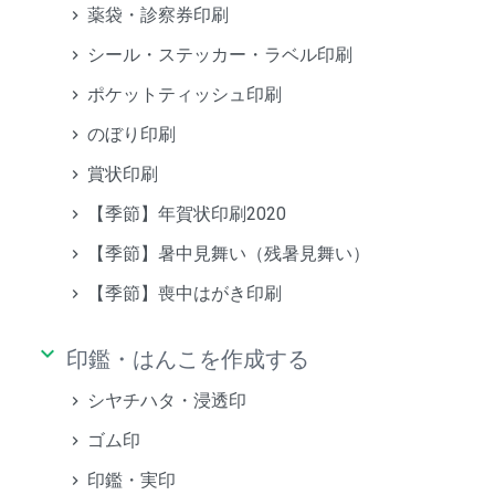
薬袋・診察券印刷
シール・ステッカー・ラベル印刷
ポケットティッシュ印刷
のぼり印刷
賞状印刷
【季節】年賀状印刷2020
【季節】暑中見舞い（残暑見舞い）
【季節】喪中はがき印刷
keyboard_arrow_down
印鑑・はんこを作成する
シヤチハタ・浸透印
ゴム印
印鑑・実印