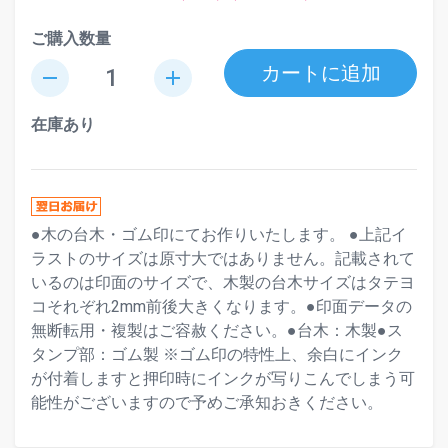
ご購入数量
カートに追加
remove
add
在庫あり
●木の台木・ゴム印にてお作りいたします。 ●上記イ
ラストのサイズは原寸大ではありません。記載されて
いるのは印面のサイズで、木製の台木サイズはタテヨ
コそれぞれ2mm前後大きくなります。●印面データの
無断転用・複製はご容赦ください。●台木：木製●ス
タンプ部：ゴム製 ※ゴム印の特性上、余白にインク
が付着しますと押印時にインクが写りこんでしまう可
能性がございますので予めご承知おきください。