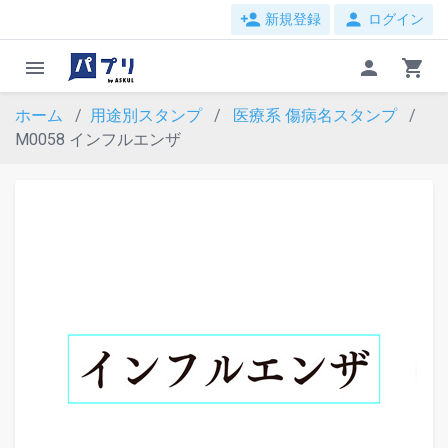
person_add
person
新規登録
ログイン
menu
person
shopping_cart
ホーム
用途別スタンプ
医療系
傷病名スタンプ
M0058 インフルエンザ
evron_left
chevron_ri