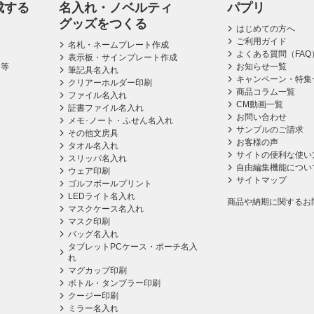
成する
名入れ・ノベルティ
パプリ
グッズをつくる
はじめての方へ
ご利用ガイド
名札・ネームプレート作成
よくある質問（FAQ
表示板・サインプレート作成
ス等
お知らせ一覧
筆記具名入れ
キャンペーン・特集
クリアーホルダー印刷
商品コラム一覧
ファイル名入れ
CM動画一覧
証書ファイル名入れ
お問い合わせ
メモ･ノート・ふせん名入れ
サンプルのご請求
その他文房具
お客様の声
タオル名入れ
サイトの便利な使い
スリッパ名入れ
自由編集機能につい
ウェア印刷
サイトマップ
ゴルフボールプリント
LEDライト名入れ
商品や納期に関するお
マスクケース名入れ
マスク印刷
バッグ名入れ
タブレットPCケース・ポーチ名入
れ
マグカップ印刷
ボトル・タンブラー印刷
クージー印刷
ミラー名入れ