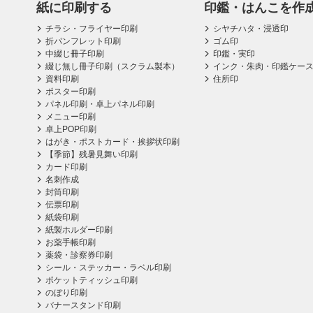
紙に印刷する
印鑑・はんこを作
チラシ・フライヤー印刷
シヤチハタ・浸透印
折パンフレット印刷
ゴム印
中綴じ冊子印刷
印鑑・実印
綴じ無し冊子印刷（スクラム製本）
インク・朱肉・印鑑ケー
資料印刷
住所印
ポスター印刷
パネル印刷・卓上パネル印刷
メニュー印刷
卓上POP印刷
はがき・ポストカード・挨拶状印刷
【季節】残暑見舞い印刷
カード印刷
名刺作成
封筒印刷
伝票印刷
紙袋印刷
紙製ホルダー印刷
お薬手帳印刷
薬袋・診察券印刷
シール・ステッカー・ラベル印刷
ポケットティッシュ印刷
のぼり印刷
バナースタンド印刷