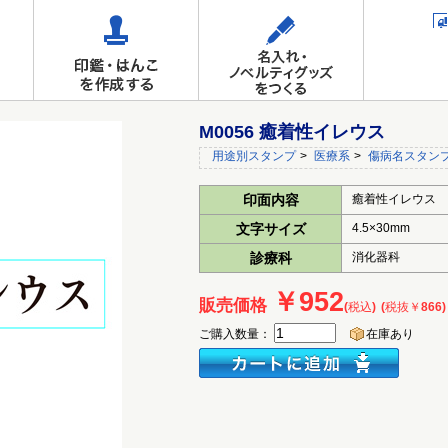
M0056 癒着性イレウス
用途別スタンプ
>
医療系
>
傷病名スタン
印面内容
癒着性イレウス
文字サイズ
4.5×30mm
診療科
消化器科
￥952
販売価格
(税込)
(税抜￥866)
ご購入数量：
在庫あり