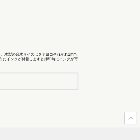
で、木製の台木サイズはタテヨコそれぞれ2mm
余白にインクが付着しますと押印時にインクが写
ページ
の先頭
へ戻る