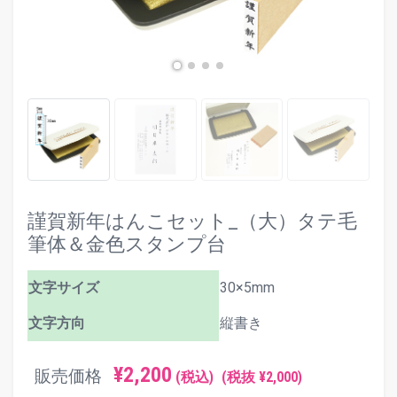
謹賀新年はんこセット_（大）タテ毛
筆体＆金色スタンプ台
文字サイズ
30×5mm
文字方向
縦書き
¥2,200
販売価格
(税込)
(税抜 ¥2,000)