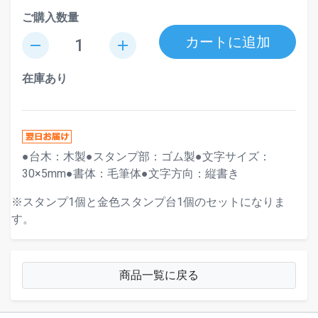
ご購入数量
カートに追加
remove
add
在庫あり
●台木：木製●スタンプ部：ゴム製●文字サイズ：
30×5mm●書体：毛筆体●文字方向：縦書き
※スタンプ1個と金色スタンプ台1個のセットになりま
す。
商品一覧に戻る