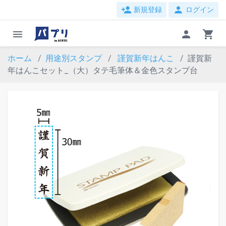
person_add
person
新規登録
ログイン
menu
person
shopping_cart
ホーム
用途別スタンプ
謹賀新年はんこ
謹賀新
年はんこセット_（大）タテ毛筆体＆金色スタンプ台
evron_left
chevron_ri