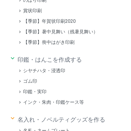
のぼり印刷
賞状印刷
【季節】年賀状印刷2020
【季節】暑中見舞い（残暑見舞い）
【季節】喪中はがき印刷
keyboard_arrow_down
印鑑・はんこを作成する
シヤチハタ・浸透印
ゴム印
印鑑・実印
インク・朱肉・印鑑ケース等
keyboard_arrow_down
名入れ・ノベルティグッズを作る
名札・ネームプレート