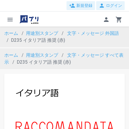
person_add
person
新規登録
ログイン
menu
person
shopping_cart
ホーム
用途別スタンプ
文字・メッセージ
外国語
D235 イタリア語 推奨 (赤)
ホーム
用途別スタンプ
文字・メッセージ
すべて表
示
D235 イタリア語 推奨 (赤)
evron_left
chevron_ri