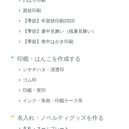
のぼり印刷
賞状印刷
【季節】年賀状印刷2020
【季節】暑中見舞い（残暑見舞い）
【季節】喪中はがき印刷
keyboard_arrow_down
印鑑・はんこを作成する
シヤチハタ・浸透印
ゴム印
印鑑・実印
インク・朱肉・印鑑ケース等
keyboard_arrow_down
名入れ・ノベルティグッズを作る
名札・ネームプレート