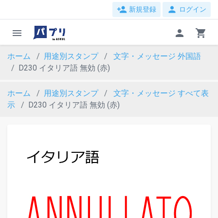
person_add
person
新規登録
ログイン
menu
person
shopping_cart
ホーム
用途別スタンプ
文字・メッセージ
外国語
D230 イタリア語 無効 (赤)
ホーム
用途別スタンプ
文字・メッセージ
すべて表
示
D230 イタリア語 無効 (赤)
evron_left
chevron_ri