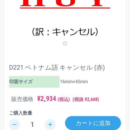
D221 ベトナム語 キャンセル (赤)
印面サイズ
16mm×45mm
¥2,934
販売価格
(税込)
(税抜 ¥2,668)
ご購入数量
カートに追加
remove
add