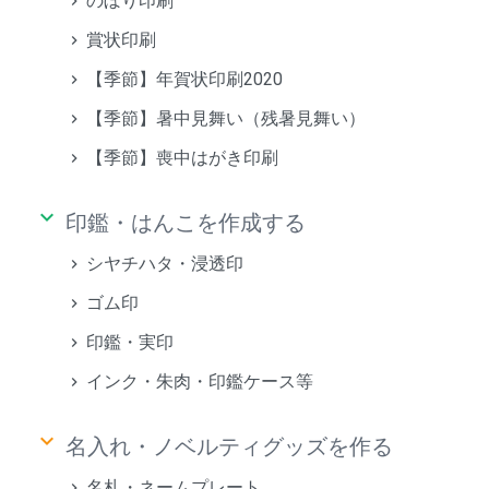
のぼり印刷
賞状印刷
【季節】年賀状印刷2020
【季節】暑中見舞い（残暑見舞い）
【季節】喪中はがき印刷
keyboard_arrow_down
印鑑・はんこを作成する
シヤチハタ・浸透印
ゴム印
印鑑・実印
インク・朱肉・印鑑ケース等
keyboard_arrow_down
名入れ・ノベルティグッズを作る
名札・ネームプレート