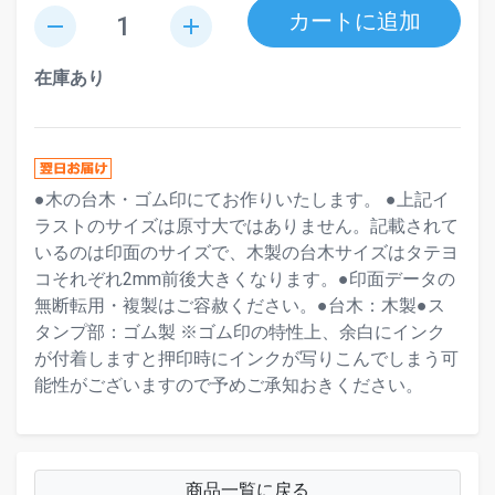
カートに追加
remove
add
在庫あり
●木の台木・ゴム印にてお作りいたします。 ●上記イ
ラストのサイズは原寸大ではありません。記載されて
いるのは印面のサイズで、木製の台木サイズはタテヨ
コそれぞれ2mm前後大きくなります。●印面データの
無断転用・複製はご容赦ください。●台木：木製●ス
タンプ部：ゴム製 ※ゴム印の特性上、余白にインク
が付着しますと押印時にインクが写りこんでしまう可
能性がございますので予めご承知おきください。
商品一覧に戻る