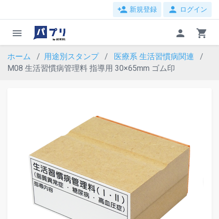
person_add
person
新規登録
ログイン
menu
person
shopping_cart
ホーム
用途別スタンプ
医療系
生活習慣病関連
M08 生活習慣病管理料 指導用 30×65mm ゴム印
evron_left
chevron_ri