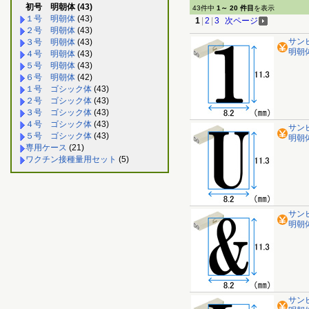
初号 明朝体 (43)
43件中
1～ 20 件目
を表示
１号 明朝体
(43)
1
|
2
|
3
次ページ
２号 明朝体
(43)
サン
３号 明朝体
(43)
明朝体 
４号 明朝体
(43)
５号 明朝体
(43)
６号 明朝体
(42)
１号 ゴシック体
(43)
２号 ゴシック体
(43)
３号 ゴシック体
(43)
４号 ゴシック体
(43)
サン
５号 ゴシック体
(43)
明朝体
専用ケース
(21)
ワクチン接種量用セット
(5)
サン
明朝体
サン