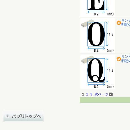
サン
明朝体
サン
明朝体
1
|
2
|
3
次ページ