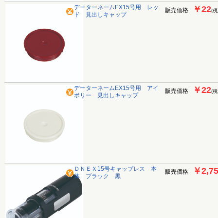
データーネームEX15号用 レッ
￥22
販売価格
(税
ド 見出しキャップ
データーネームEX15号用 アイ
￥22
販売価格
(税
ボリー 見出しキャップ
ＤＮＥＸ15号キャップレス 本
￥2,7
販売価格
体 ブラック 黒