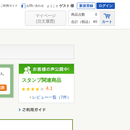
ゲスト 様
新規登録
ログイン
ご利用ガイド
お問い合わせ
ようこそ
商品点数
0
マイページ
(注文履歴)
合計（税込）
¥0
カート
スタンプ関連商品
4.1
レビュー一覧（
7
件）