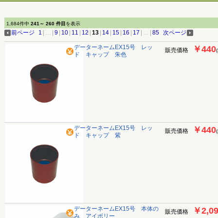
1,684件中
241～ 260 件目
を表示
前ページ
1
|
…
|
9
|
10
|
11
|
12
|
13
|
14
|
15
|
16
|
17
|
…
|
85
次ページ
データーネームEX15号 レッ
￥440
販売価格
ド キャップ 朱色
データーネームEX15号 レッ
￥440
販売価格
ド キャップ 紫
データーネームEX15号 本体の
￥2,0
販売価格
み アイボリー