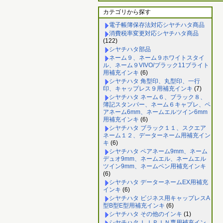
カテゴリから探す
電子帳簿保存法対応シヤチハタ商品
消費税率変更対応シヤチハタ商品
(122)
シヤチハタ部品
ネーム９、ネーム９ホワイトスタイ
ル、ネーム９VIVO/ブラック11ブライト
用補充インキ
(6)
シヤチハタ 角型印、丸型印、一行
印、キャップレス９用補充インキ
(7)
シヤチハタ ネーム６、ブラック８、
簿記スタンパー、ネーム６キャプレ、ペ
アネーム6mm、ネームエルツイン6mm
用補充インキ
(6)
シヤチハタ ブラック１１、スクエア
ネーム１２、データーネーム用補充イン
キ
(6)
シヤチハタ ペアネーム9mm、ネーム
デュオ9mm、ネームエル、ネームエル
ツイン9mm、ネームペン用補充インキ
(6)
シヤチハタ データーネームEX用補充
インキ
(6)
シヤチハタ ビジネス用キャップレスA
型B型E型用補充インキ
(6)
シヤチハタ その他のインキ
(1)
シヤチハタ ＬＩＰＩＮ専用補充イン