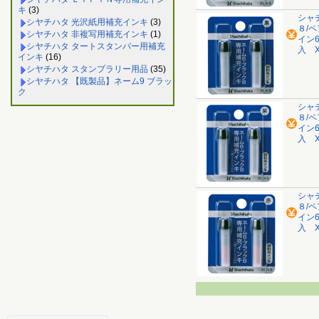
キ
(3)
シャ
シヤチハタ 光沢紙用補充インキ
(3)
８/
シヤチハタ 非複写用補充インキ
(1)
イン
シヤチハタ タートスタンパー用補充
入 X
インキ
(16)
シヤチハタ スタンプラリー用品
(35)
シヤチハタ 【既製品】ネーム9 ブラッ
ク
シャ
８/
イン
入 X
シャ
８/
イン
入 X