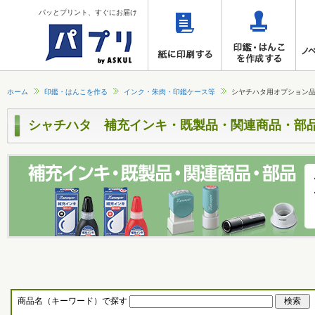
パッとプリント、すぐにお届け
ホーム
印鑑・はんこを作る
インク・朱肉・印鑑ケース等
シヤチハタ用オプション
シャチハタ 補充インキ・既製品・関連商品・部
商品名（キーワード）で探す