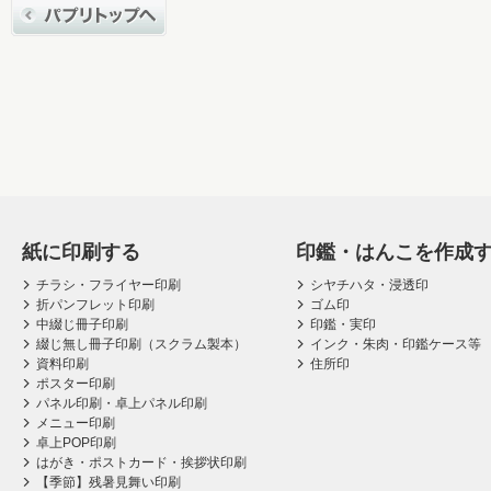
紙に印刷する
印鑑・はんこを作成
チラシ・フライヤー印刷
シヤチハタ・浸透印
折パンフレット印刷
ゴム印
中綴じ冊子印刷
印鑑・実印
綴じ無し冊子印刷（スクラム製本）
インク・朱肉・印鑑ケース等
資料印刷
住所印
ポスター印刷
パネル印刷・卓上パネル印刷
メニュー印刷
卓上POP印刷
はがき・ポストカード・挨拶状印刷
【季節】残暑見舞い印刷