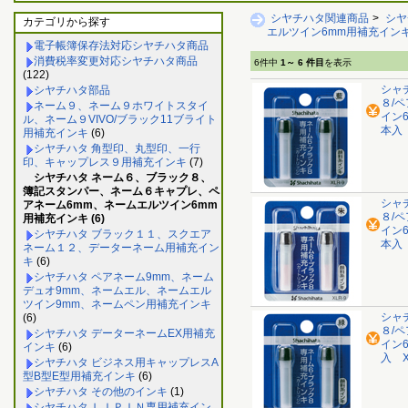
シヤチハタ関連商品
>
シヤ
カテゴリから探す
エルツイン6mm用補充イン
電子帳簿保存法対応シヤチハタ商品
消費税率変更対応シヤチハタ商品
6件中
1～ 6 件目
を表示
(122)
シャ
シヤチハタ部品
８/
ネーム９、ネーム９ホワイトスタイ
イン
ル、ネーム９VIVO/ブラック11ブライト
本入 
用補充インキ
(6)
シヤチハタ 角型印、丸型印、一行
印、キャップレス９用補充インキ
(7)
シヤチハタ ネーム６、ブラック８、
簿記スタンパー、ネーム６キャプレ、ペ
シャ
アネーム6mm、ネームエルツイン6mm
８/
用補充インキ (6)
イン
シヤチハタ ブラック１１、スクエア
本入 
ネーム１２、データーネーム用補充イン
キ
(6)
シヤチハタ ペアネーム9mm、ネーム
デュオ9mm、ネームエル、ネームエル
ツイン9mm、ネームペン用補充インキ
シャ
(6)
８/
シヤチハタ データーネームEX用補充
イン
インキ
(6)
入 X
シヤチハタ ビジネス用キャップレスA
型B型E型用補充インキ
(6)
シヤチハタ その他のインキ
(1)
シヤチハタ ＬＩＰＩＮ専用補充イン