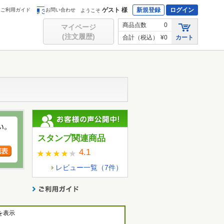
ゲスト 様
新規登録
ログイン
ご利用ガイド
お問い合わせ
ようこそ
商品点数
0
マイページ
(注文履歴)
合計（税込）
¥0
カート
スタンプ関連商品
4.1
レビュー一覧（
7
件）
を表示