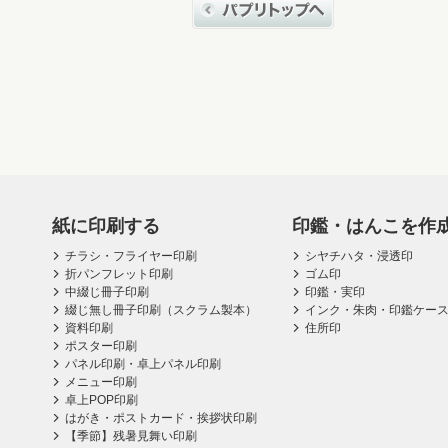
紙に印刷する
印鑑・はんこを作
チラシ・フライヤー印刷
シヤチハタ・浸透印
折パンフレット印刷
ゴム印
中綴じ冊子印刷
印鑑・実印
綴じ無し冊子印刷（スクラム製本）
インク・朱肉・印鑑ケー
資料印刷
住所印
ポスター印刷
パネル印刷・卓上パネル印刷
メニュー印刷
卓上POP印刷
はがき・ポストカード・挨拶状印刷
【季節】残暑見舞い印刷