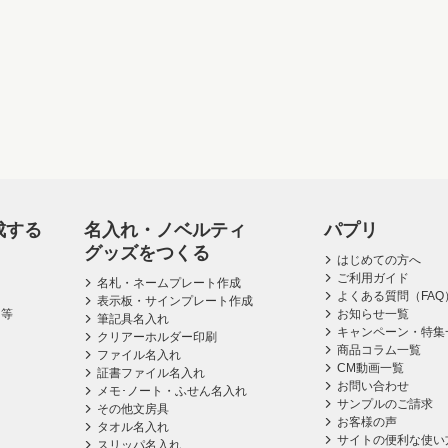
成する
名入れ・ノベルティ
パプリ
グッズをつくる
はじめての方へ
ご利用ガイド
名札・ネームプレート作成
よくある質問（FAQ
表示板・サインプレート作成
ス等
お知らせ一覧
筆記具名入れ
キャンペーン・特集
クリアーホルダー印刷
商品コラム一覧
ファイル名入れ
CM動画一覧
証書ファイル名入れ
お問い合わせ
メモ･ノート・ふせん名入れ
サンプルのご請求
その他文房具
お客様の声
タオル名入れ
サイトの便利な使い
スリッパ名入れ