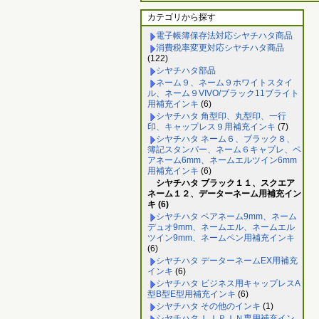
カテゴリから探す
電子帳簿保存法対応シヤチハタ商品
消費税率変更対応シヤチハタ商品
(122)
シヤチハタ部品
ネーム９、ネーム９ホワイトスタイ
ル、ネーム９VIVO/ブラック11ブライト
用補充インキ
(6)
シヤチハタ 角型印、丸型印、一行
印、キャップレス９用補充インキ
(7)
シヤチハタ ネーム６、ブラック８、
簿記スタンパー、ネーム６キャプレ、ペ
アネーム6mm、ネームエルツイン6mm
用補充インキ
(6)
シヤチハタ ブラック１１、スクエア
ネーム１２、データーネーム用補充イン
キ (6)
シヤチハタ ペアネーム9mm、ネーム
デュオ9mm、ネームエル、ネームエル
ツイン9mm、ネームペン用補充インキ
(6)
シヤチハタ データーネームEX用補充
インキ
(6)
シヤチハタ ビジネス用キャップレスA
型B型E型用補充インキ
(6)
シヤチハタ その他のインキ
(1)
シヤチハタ ＬＩＰＩＮ専用補充イン