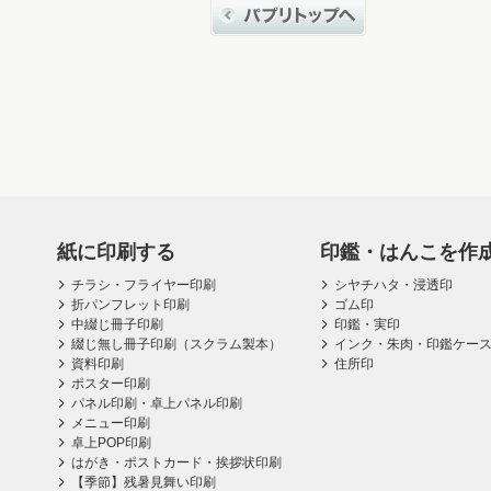
紙に印刷する
印鑑・はんこを作
チラシ・フライヤー印刷
シヤチハタ・浸透印
折パンフレット印刷
ゴム印
中綴じ冊子印刷
印鑑・実印
綴じ無し冊子印刷（スクラム製本）
インク・朱肉・印鑑ケー
資料印刷
住所印
ポスター印刷
パネル印刷・卓上パネル印刷
メニュー印刷
卓上POP印刷
はがき・ポストカード・挨拶状印刷
【季節】残暑見舞い印刷