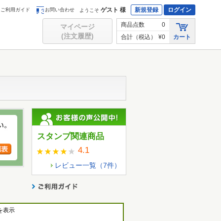
ゲスト 様
新規登録
ログイン
ご利用ガイド
お問い合わせ
ようこそ
商品点数
0
マイページ
(注文履歴)
合計（税込）
¥0
カート
スタンプ関連商品
4.1
レビュー一覧（
7
件）
を表示