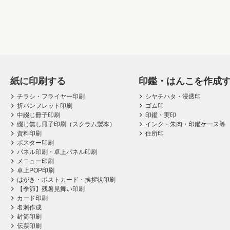
紙に印刷する
印鑑・はんこを作成
チラシ・フライヤー印刷
シヤチハタ・浸透印
折パンフレット印刷
ゴム印
中綴じ冊子印刷
印鑑・実印
綴じ無し冊子印刷（スクラム製本）
インク・朱肉・印鑑ケース等
資料印刷
住所印
ポスター印刷
パネル印刷・卓上パネル印刷
メニュー印刷
卓上POP印刷
はがき・ポストカード・挨拶状印刷
【季節】残暑見舞い印刷
カード印刷
名刺作成
封筒印刷
伝票印刷