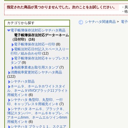
指定された商品が見つかりませんでした。次のことをお試しください。
・異
・他
シヤチハタ関連商品
>
電子
カテゴリから探す
電子帳簿保存法対応シヤチハタ商品
電子帳簿保存法対応データーネーム
（日付印） (16)
電子帳簿保存法対応一行印
(8)
電帳法対応日付記入スペース入り一
行印／組み合わせ印
(12)
電子帳簿保存法対応キャップレスス
タンプ
(9)
免税事業者お取引用スタンプ
(7)
消費税率変更対応シヤチハタ商品
(122)
シヤチハタ部品
ネーム９、ネーム９ホワイトスタイ
ル、ネーム９VIVO/ブラック11ブライト
用補充インキ
(6)
シヤチハタ 角型印、丸型印、一行
印、キャップレス９用補充インキ
(7)
シヤチハタ ネーム６、ブラック８、
簿記スタンパー、ネーム６キャプレ、ペ
アネーム6mm、ネームエルツイン6mm
用補充インキ
(6)
シヤチハタ ブラック１１、スクエア