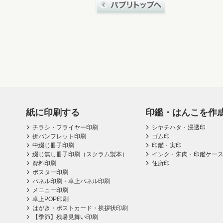
紙に印刷する
印鑑・はんこを作
チラシ・フライヤー印刷
シヤチハタ・浸透印
折パンフレット印刷
ゴム印
中綴じ冊子印刷
印鑑・実印
綴じ無し冊子印刷（スクラム製本）
インク・朱肉・印鑑ケー
資料印刷
住所印
ポスター印刷
パネル印刷・卓上パネル印刷
メニュー印刷
卓上POP印刷
はがき・ポストカード・挨拶状印刷
【季節】残暑見舞い印刷