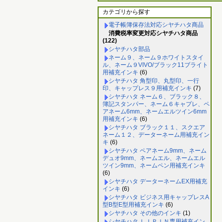
カテゴリから探す
電子帳簿保存法対応シヤチハタ商品
消費税率変更対応シヤチハタ商品
(122)
シヤチハタ部品
ネーム９、ネーム９ホワイトスタイ
ル、ネーム９VIVO/ブラック11ブライト
用補充インキ
(6)
シヤチハタ 角型印、丸型印、一行
印、キャップレス９用補充インキ
(7)
シヤチハタ ネーム６、ブラック８、
簿記スタンパー、ネーム６キャプレ、ペ
アネーム6mm、ネームエルツイン6mm
用補充インキ
(6)
シヤチハタ ブラック１１、スクエア
ネーム１２、データーネーム用補充イン
キ
(6)
シヤチハタ ペアネーム9mm、ネーム
デュオ9mm、ネームエル、ネームエル
ツイン9mm、ネームペン用補充インキ
(6)
シヤチハタ データーネームEX用補充
インキ
(6)
シヤチハタ ビジネス用キャップレスA
型B型E型用補充インキ
(6)
シヤチハタ その他のインキ
(1)
シヤチハタ ＬＩＰＩＮ専用補充イン