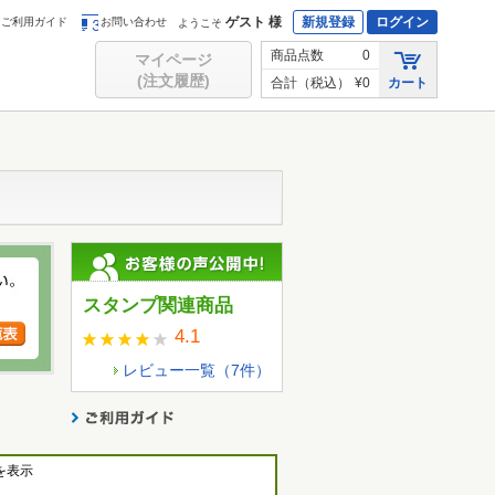
ゲスト 様
新規登録
ログイン
ご利用ガイド
お問い合わせ
ようこそ
商品点数
0
マイページ
(注文履歴)
合計（税込）
¥0
カート
スタンプ関連商品
4.1
レビュー一覧（
7
件）
を表示