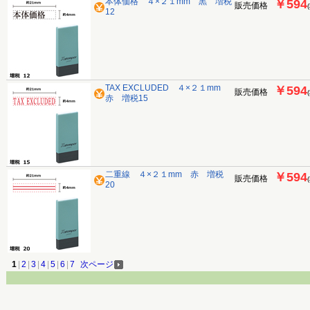
本体価格 ４×２１mm 黒 増税
￥594
販売価格
12
TAX EXCLUDED ４×２１mm
￥594
販売価格
赤 増税15
二重線 ４×２１mm 赤 増税
￥594
販売価格
20
1
|
2
|
3
|
4
|
5
|
6
|
7
次ページ