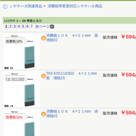
シヤチハタ関連商品
>
消費税率変更対応シヤチハタ商品
122件中
1～ 20 件目
を表示
1
|
2
|
3
|
4
|
5
|
6
|
7
次ページ
消費税１０％ ４×２１mm 黒
￥594
販売価格
増税02
TAX EXCLUDED ４×２１mm
￥594
販売価格
黒 増税15
消費税１０％ ４×２１mm 赤
￥594
販売価格
増税02