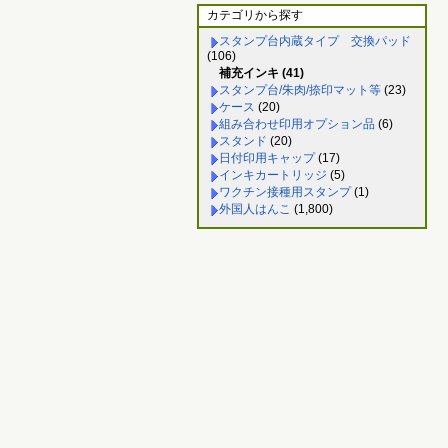
カテゴリから探す
スタンプ台内蔵タイプ 交換パッド
(106)
補充インキ (41)
スタンプ台/朱肉/捺印マット等
(23)
ケース
(20)
組み合わせ印用オプション品
(6)
スタンド
(20)
日付印用キャップ
(17)
インキカートリッジ
(5)
ワクチン接種用スタンプ
(1)
外国人はんこ
(1,800)