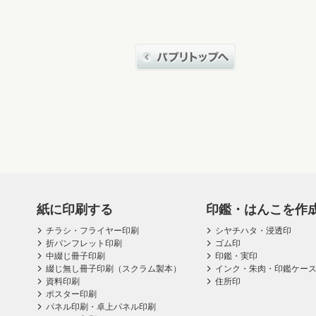
紙に印刷する
印鑑・はんこを作
チラシ・フライヤー印刷
シヤチハタ・浸透印
折パンフレット印刷
ゴム印
中綴じ冊子印刷
印鑑・実印
綴じ無し冊子印刷（スクラム製本）
インク・朱肉・印鑑ケー
資料印刷
住所印
ポスター印刷
パネル印刷・卓上パネル印刷