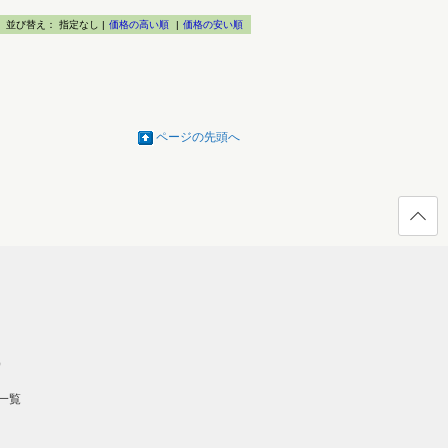
並び替え：
指定なし |
価格の高い順
|
価格の安い順
ページの先頭へ
ページ
の先頭
へ戻る
）
一覧