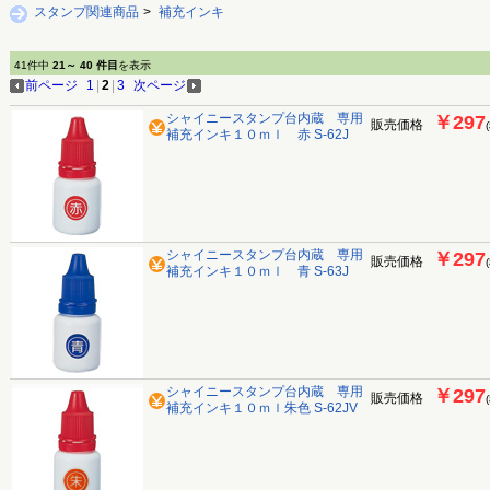
スタンプ関連商品
>
補充インキ
41件中
21～ 40 件目
を表示
前ページ
1
|
2
|
3
次ページ
シャイニースタンプ台内蔵 専用
￥297
販売価格
補充インキ１０ｍｌ 赤 S-62J
シャイニースタンプ台内蔵 専用
￥297
販売価格
補充インキ１０ｍｌ 青 S-63J
シャイニースタンプ台内蔵 専用
￥297
販売価格
補充インキ１０ｍｌ朱色 S-62JV