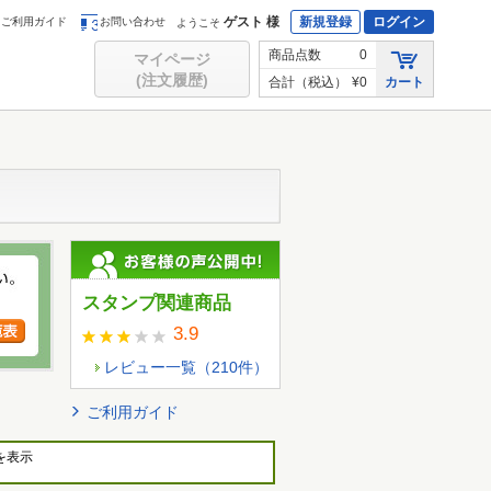
ゲスト 様
新規登録
ログイン
ご利用ガイド
お問い合わせ
ようこそ
商品点数
0
マイページ
(注文履歴)
合計（税込）
¥0
カート
スタンプ関連商品
3.9
レビュー一覧（
210
件）
ご利用ガイド
を表示