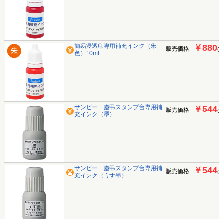
簡易浸透印専用補充インク（朱
￥880
販売価格
色）10ml
サンビー 慶弔スタンプ台専用補
￥544
販売価格
充インク（墨）
サンビー 慶弔スタンプ台専用補
￥544
販売価格
充インク（うす墨）