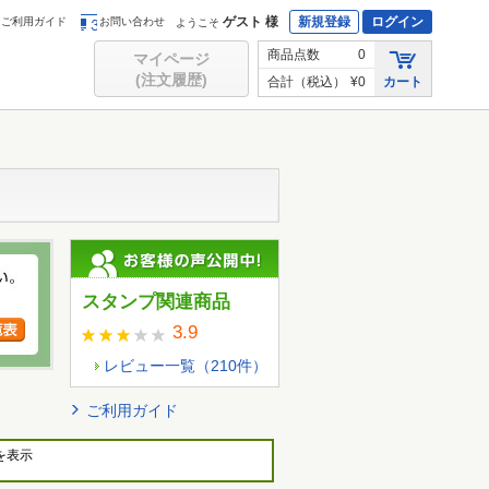
ゲスト 様
新規登録
ログイン
ご利用ガイド
お問い合わせ
ようこそ
商品点数
0
マイページ
(注文履歴)
合計（税込）
¥0
カート
スタンプ関連商品
3.9
レビュー一覧（
210
件）
ご利用ガイド
を表示