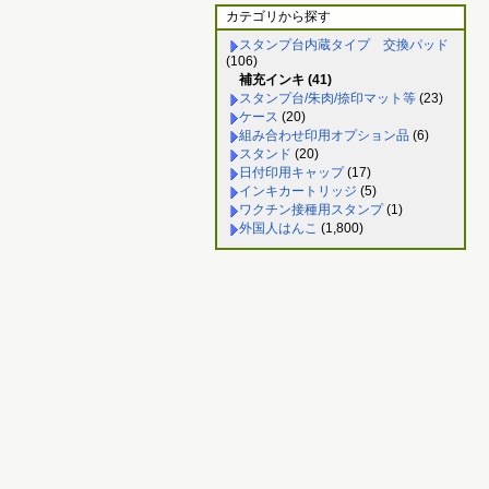
カテゴリから探す
スタンプ台内蔵タイプ 交換パッド
(106)
補充インキ (41)
スタンプ台/朱肉/捺印マット等
(23)
ケース
(20)
組み合わせ印用オプション品
(6)
スタンド
(20)
日付印用キャップ
(17)
インキカートリッジ
(5)
ワクチン接種用スタンプ
(1)
外国人はんこ
(1,800)