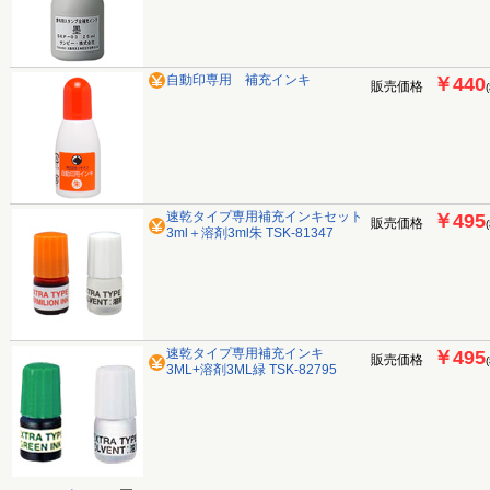
自動印専用 補充インキ
￥440
販売価格
速乾タイプ専用補充インキセット
￥495
販売価格
3ml＋溶剤3ml朱 TSK-81347
速乾タイプ専用補充インキ
￥495
販売価格
3ML+溶剤3ML緑 TSK-82795