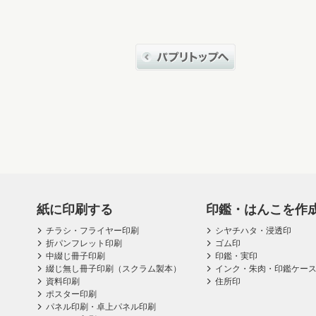
紙に印刷する
印鑑・はんこを作
チラシ・フライヤー印刷
シヤチハタ・浸透印
折パンフレット印刷
ゴム印
中綴じ冊子印刷
印鑑・実印
綴じ無し冊子印刷（スクラム製本）
インク・朱肉・印鑑ケー
資料印刷
住所印
ポスター印刷
パネル印刷・卓上パネル印刷