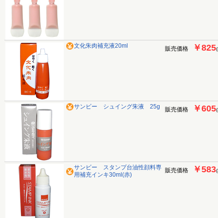
文化朱肉補充液20ml
￥825
販売価格
サンビー シュイング朱液 25g
￥605
販売価格
サンビー スタンプ台油性顔料専
￥583
販売価格
用補充インキ30ml(赤)