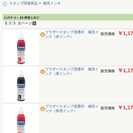
スタンプ関連商品
>
補充インキ
41件中
1～ 20 件目
を表示
1
|
2
|
3
次ページ
ブラザースタンプ浸透印 補充イ
￥1,1
販売価格
ンク（赤インク）
ブラザースタンプ浸透印 補充イ
￥1,1
販売価格
ンク（黒インク）
ブラザースタンプ浸透印 補充イ
￥1,1
販売価格
ンク（朱色インク）