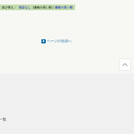
並び替え：
指定なし
|価格の高い順 |
価格の安い順
ページの先頭へ
ページ
の先頭
へ戻る
）
一覧