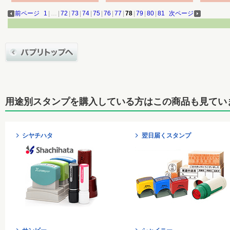
前ページ
1
|
…
|
72
|
73
|
74
|
75
|
76
|
77
|
78
|
79
|
80
|
81
次ページ
用途別スタンプを購入している方はこの商品も見てい
シヤチハタ
翌日届くスタンプ