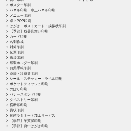
ポスター印刷
パネル印刷・卓上パネル印刷
メニュー印刷
卓上POP印刷
はがき・ポストカード・挨拶状印刷
【季節】残暑見舞い印刷
カード印刷
名刺作成
封筒印刷
伝票印刷
紙袋印刷
紙製ホルダー印刷
お薬手帳印刷
薬袋・診察券印刷
シール・ステッカー・ラベル印刷
ポケットティッシュ印刷
のぼり印刷
バナースタンド印刷
タペストリー印刷
横断幕印刷
賞状印刷
抗菌ラミネート加工サービス
【季節】年賀状印刷
【季節】喪中はがき印刷