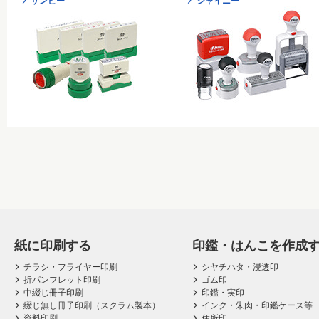
サンビー
シャイニー
紙に印刷する
印鑑・はんこを作成
チラシ・フライヤー印刷
シヤチハタ・浸透印
折パンフレット印刷
ゴム印
中綴じ冊子印刷
印鑑・実印
綴じ無し冊子印刷（スクラム製本）
インク・朱肉・印鑑ケース等
資料印刷
住所印