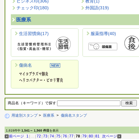
ビジネス印
(306)
教育
(1)
チェック印
(180)
外国語
(319)
医療系
生活習慣病
(17)
服薬指導
(40)
傷病名
商品名（キーワード）で探す
用途別スタンプ
>
医療系
>
傷病名スタンプ
1,619件中
1,541～ 1,560 件目
を表示
前ページ
1
|
…
|
72
|
73
|
74
|
75
|
76
|
77
|
78
|
79
|
80
|
81
次ページ