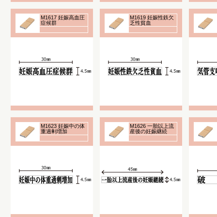
M1617 妊娠高血圧
M1619 妊娠性鉄欠
症候群
乏性貧血
M1623 妊娠中の体
M1626 一胎以上流
重過剰増加
産後の妊娠継続