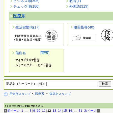
ビジネス印
(306)
教育
(1)
チェック印
(180)
外国語
(319)
医療系
生活習慣病
(17)
服薬指導
(40)
傷病名
商品名（キーワード）で探す
用途別スタンプ
>
医療系
>
傷病名スタンプ
1,619件中
221～ 240 件目
を表示
前ページ
1
|
…
|
8
|
9
|
10
|
11
|
12
|
13
|
14
|
15
|
16
|
…
|
81
次ページ