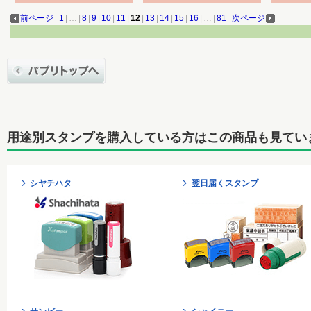
前ページ
1
|
…
|
8
|
9
|
10
|
11
|
12
|
13
|
14
|
15
|
16
|
…
|
81
次ページ
用途別スタンプを購入している方はこの商品も見てい
シヤチハタ
翌日届くスタンプ