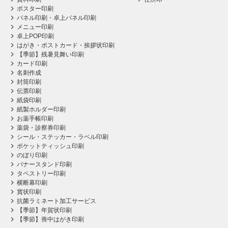
ポスター印刷
パネル印刷・卓上パネル印刷
メニュー印刷
卓上POP印刷
はがき・ポストカード・挨拶状印刷
【季節】残暑見舞い印刷
カード印刷
名刺作成
封筒印刷
伝票印刷
紙袋印刷
紙製ホルダー印刷
お薬手帳印刷
薬袋・診察券印刷
シール・ステッカー・ラベル印刷
ポケットティッシュ印刷
のぼり印刷
バナースタンド印刷
タペストリー印刷
横断幕印刷
賞状印刷
抗菌ラミネート加工サービス
【季節】年賀状印刷
【季節】喪中はがき印刷