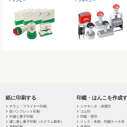
サンビー
シャイニー
紙に印刷する
印鑑・はんこを作成
チラシ・フライヤー印刷
シヤチハタ・浸透印
折パンフレット印刷
ゴム印
中綴じ冊子印刷
印鑑・実印
綴じ無し冊子印刷（スクラム製本）
インク・朱肉・印鑑ケース等
資料印刷
住所印