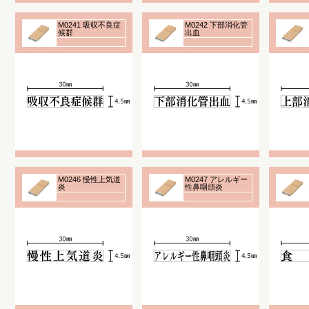
M0241 吸収不良症
M0242 下部消化管
候群
出血
M0246 慢性上気道
M0247 アレルギー
炎
性鼻咽頭炎