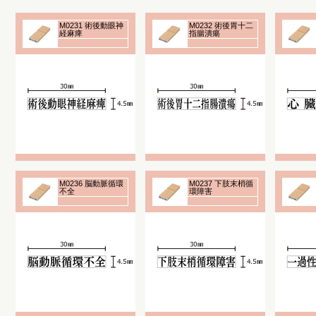
M0231 術後動眼神
M0232 術後胃十二
経麻痺
指腸潰瘍
M0236 脳動脈循環
M0237 下肢末梢循
不全
環障害