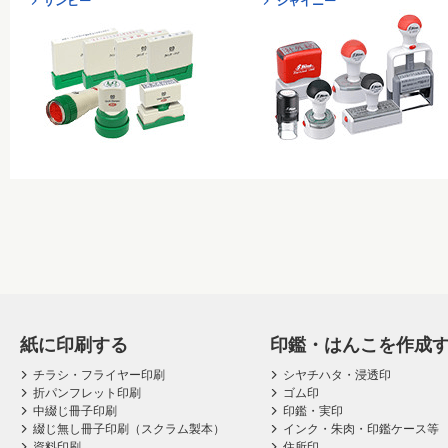
サンビー
シャイニー
紙に印刷する
印鑑・はんこを作成
チラシ・フライヤー印刷
シヤチハタ・浸透印
折パンフレット印刷
ゴム印
中綴じ冊子印刷
印鑑・実印
綴じ無し冊子印刷（スクラム製本）
インク・朱肉・印鑑ケース等
資料印刷
住所印