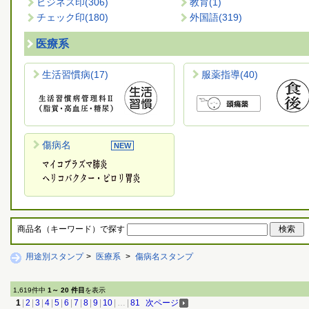
ビジネス印
(306)
教育
(1)
チェック印
(180)
外国語
(319)
医療系
生活習慣病
(17)
服薬指導
(40)
傷病名
商品名（キーワード）で探す
用途別スタンプ
>
医療系
>
傷病名スタンプ
1,619件中
1～ 20 件目
を表示
1
|
2
|
3
|
4
|
5
|
6
|
7
|
8
|
9
|
10
|
…
|
81
次ページ