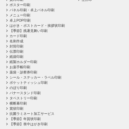
ポスター印刷
パネル印刷・卓上パネル印刷
メニュー印刷
卓上POP印刷
はがき・ポストカード・挨拶状印刷
【季節】残暑見舞い印刷
カード印刷
名刺作成
封筒印刷
伝票印刷
紙袋印刷
紙製ホルダー印刷
お薬手帳印刷
薬袋・診察券印刷
シール・ステッカー・ラベル印刷
ポケットティッシュ印刷
のぼり印刷
バナースタンド印刷
タペストリー印刷
横断幕印刷
賞状印刷
抗菌ラミネート加工サービス
【季節】年賀状印刷
【季節】喪中はがき印刷