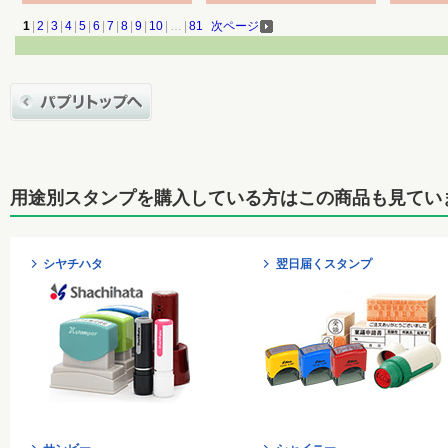
1
|
2
|
3
|
4
|
5
|
6
|
7
|
8
|
9
|
10
|
…
|
81
次ページ
用途別スタンプを購入している方はこの商品も見てい
シヤチハタ
翌日届くスタンプ