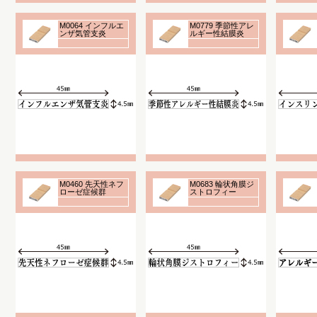
M0064 インフルエ
M0779 季節性アレ
ンザ気管支炎
ルギー性結膜炎
M0460 先天性ネフ
M0683 輪状角膜ジ
ローゼ症候群
ストロフィー