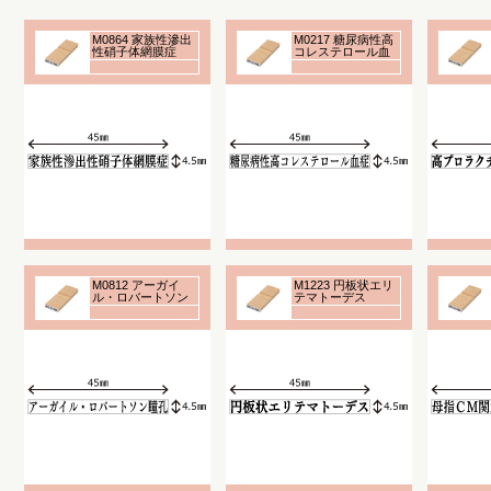
M0864 家族性滲出
M0217 糖尿病性高
性硝子体網膜症
コレステロール血
症
M0812 アーガイ
M1223 円板状エリ
ル・ロバートソン
テマトーデス
瞳孔