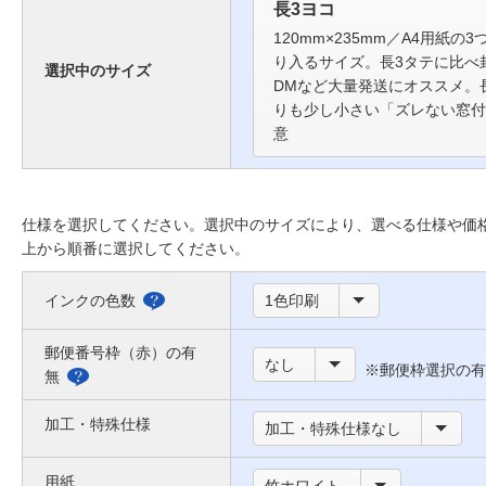
長3ヨコ
120mm×235mm／A4用紙の
り入るサイズ。長3タテに比べ
選択中のサイズ
DMなど大量発送にオススメ。
りも少し小さい「ズレない窓付
意
仕様を選択してください。選択中のサイズにより、選べる仕様や価
上から順番に選択してください。
インクの色数
1色印刷
選
べ
郵便番号枠（赤）の有
なし
※郵便枠選択の有
る
無
郵
色
便
加工・特殊仕様
加工・特殊仕様なし
に
番
つ
用紙