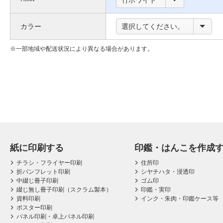
号
竹ホワイト
い
枠
カラー
選択してください。
て
に
つ
一部地域や配送状況により異なる場合があります。
い
て
紙に印刷する
印鑑・はんこを作成
チラシ・フライヤー印刷
住所印
折パンフレット印刷
シヤチハタ・浸透印
中綴じ冊子印刷
ゴム印
綴じ無し冊子印刷（スクラム製本）
印鑑・実印
資料印刷
インク・朱肉・印鑑ケース等
ポスター印刷
パネル印刷・卓上パネル印刷