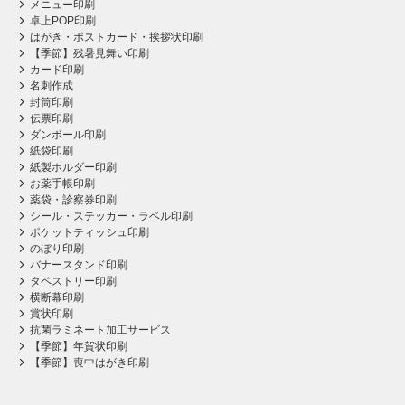
メニュー印刷
卓上POP印刷
はがき・ポストカード・挨拶状印刷
【季節】残暑見舞い印刷
カード印刷
名刺作成
封筒印刷
伝票印刷
ダンボール印刷
紙袋印刷
紙製ホルダー印刷
お薬手帳印刷
薬袋・診察券印刷
シール・ステッカー・ラベル印刷
ポケットティッシュ印刷
のぼり印刷
バナースタンド印刷
タペストリー印刷
横断幕印刷
賞状印刷
抗菌ラミネート加工サービス
【季節】年賀状印刷
【季節】喪中はがき印刷