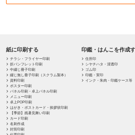
紙に印刷する
印鑑・はんこを作成
チラシ・フライヤー印刷
住所印
折パンフレット印刷
シヤチハタ・浸透印
中綴じ冊子印刷
ゴム印
綴じ無し冊子印刷（スクラム製本）
印鑑・実印
資料印刷
インク・朱肉・印鑑ケース等
ポスター印刷
パネル印刷・卓上パネル印刷
メニュー印刷
卓上POP印刷
はがき・ポストカード・挨拶状印刷
【季節】残暑見舞い印刷
カード印刷
名刺作成
封筒印刷
伝票印刷