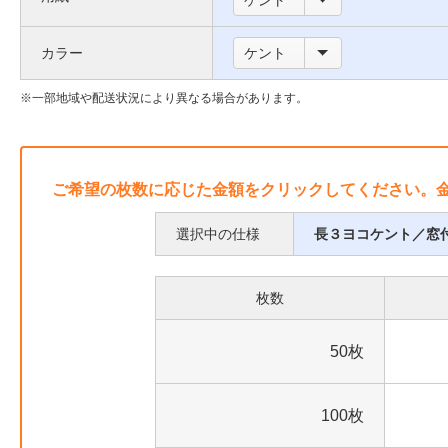
号
ケント
い
枠
カラー
ケント
て
に
つ
一部地域や配送状況により異なる場合があります。
い
て
ご希望の枚数に応じた金額をクリックしてください。
選択中の仕様
長３ヨコケント／窓
枚数
50枚
100枚