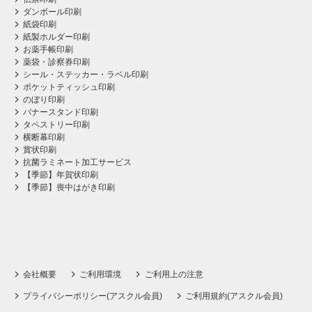
ダンボール印刷
紙袋印刷
紙製ホルダー印刷
お薬手帳印刷
薬袋・診察券印刷
シール・ステッカー・ラベル印刷
ポケットティッシュ印刷
のぼり印刷
バナースタンド印刷
タペストリー印刷
横断幕印刷
賞状印刷
抗菌ラミネート加工サービス
【季節】年賀状印刷
【季節】喪中はがき印刷
会社概要
ご利用環境
ご利用上の注意
プライバシーポリシー(アスクル会員)
ご利用規約(アスクル会員)