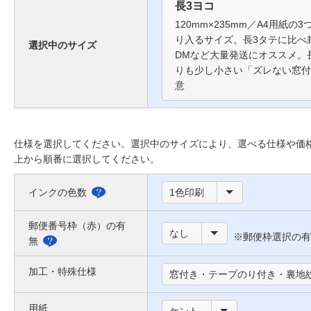
長3ヨコ
120mm×235mm／A4用紙の
り入るサイズ。長3タテに比べ
選択中のサイズ
DMなど大量発送にオススメ。
りも少し小さい「ズレない窓付
意
仕様を選択してください。選択中のサイズにより、選べる仕様や価
上から順番に選択してください。
インクの色数
1色印刷
選
べ
郵便番号枠（赤）の有
なし
※郵便枠選択の有
る
無
郵
色
便
加工・特殊仕様
窓付き・テープのり付き・裏地
に
番
つ
用紙