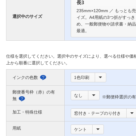
長3
235mm×120mm ／ もっと
選択中のサイズ
イズ。A4用紙の3つ折がすっ
め、一般郵便物や請求書・納品
最適。
仕様を選択してください。選択中のサイズにより、選べる仕様や価
上から順番に選択してください。
インクの色数
1色印刷
選
べ
郵便番号枠（赤）の有
なし
※郵便枠選択の有
る
無
郵
色
便
加工・特殊仕様
窓付き・テープのり付き
に
番
つ
用紙
号
ケント