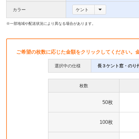
い
枠
カラー
ケント
て
に
つ
一部地域や配送状況により異なる場合があります。
い
て
ご希望の枚数に応じた金額をクリックしてください。
選択中の仕様
長３ケント窓・のり
枚数
50枚
100枚