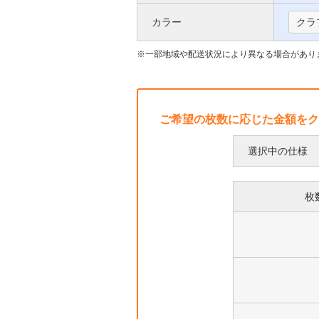
い
枠
カラー
クラ
て
に
つ
一部地域や配送状況により異なる場合があり
い
て
ご希望の枚数に応じた金額をク
選択中の仕様
枚