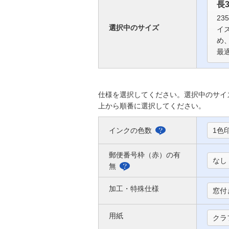
長
23
選択中のサイズ
イ
め
最
仕様を選択してください。選択中のサイ
上から順番に選択してください。
インクの色数
1色
選
べ
郵便番号枠（赤）の有
なし
る
無
郵
色
便
加工・特殊仕様
窓付
に
番
つ
用紙
号
クラ