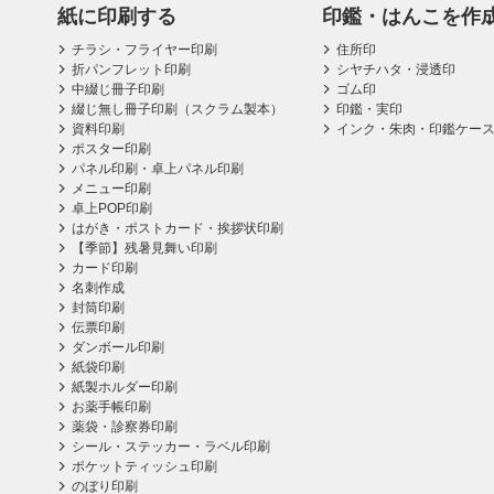
紙に印刷する
印鑑・はんこを作
チラシ・フライヤー印刷
住所印
折パンフレット印刷
シヤチハタ・浸透印
中綴じ冊子印刷
ゴム印
綴じ無し冊子印刷（スクラム製本）
印鑑・実印
資料印刷
インク・朱肉・印鑑ケー
ポスター印刷
パネル印刷・卓上パネル印刷
メニュー印刷
卓上POP印刷
はがき・ポストカード・挨拶状印刷
【季節】残暑見舞い印刷
カード印刷
名刺作成
封筒印刷
伝票印刷
ダンボール印刷
紙袋印刷
紙製ホルダー印刷
お薬手帳印刷
薬袋・診察券印刷
シール・ステッカー・ラベル印刷
ポケットティッシュ印刷
のぼり印刷