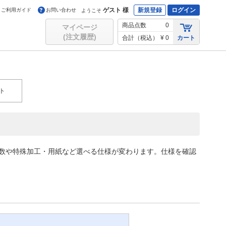
ゲスト 様
新規登録
ログイン
ご利用ガイド
お問い合わせ
ようこそ
商品点数
0
マイページ
(注文履歴)
合計（税込）
¥ 0
カート
ト
色数や特殊加工・用紙など選べる仕様が変わります。仕様を確認