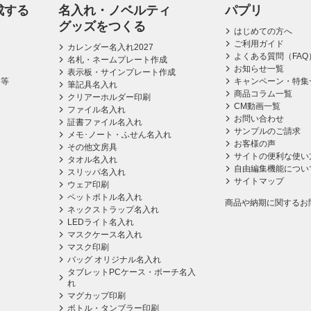
成する
名入れ・ノベルティ
パプリ
グッズをつくる
はじめての方へ
ご利用ガイド
カレンダー名入れ2027
よくある質問（FAQ
名札・ネームプレート作成
お知らせ一覧
表示板・サインプレート作成
ス等
キャンペーン・特集
筆記具名入れ
商品コラム一覧
クリアーホルダー印刷
CM動画一覧
ファイル名入れ
お問い合わせ
証書ファイル名入れ
サンプルのご請求
メモ･ノート・ふせん名入れ
お客様の声
その他文房具
サイトの便利な使い
タオル名入れ
自由編集機能につい
スリッパ名入れ
サイトマップ
ウェア印刷
ペットボトル名入れ
商品や納期に関するお
ネックストラップ名入れ
LEDライト名入れ
マスクケース名入れ
マスク印刷
バッグ オリジナル名入れ
タブレットPCケース・ポーチ名入
れ
マグカップ印刷
ボトル・タンブラー印刷