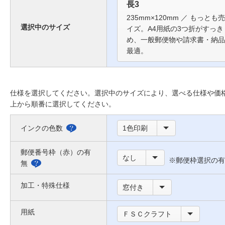
長3
235mm×120mm ／ もっと
選択中のサイズ
イズ。A4用紙の3つ折がすっ
め、一般郵便物や請求書・納品
最適。
仕様を選択してください。選択中のサイズにより、選べる仕様や価
上から順番に選択してください。
インクの色数
1色印刷
選
べ
郵便番号枠（赤）の有
なし
※郵便枠選択の有
る
無
郵
色
便
加工・特殊仕様
窓付き
に
番
つ
用紙
号
ＦＳＣクラフト