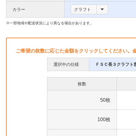
い
枠
カラー
クラフト
て
に
つ
一部地域や配送状況により異なる場合があります。
い
て
ご希望の枚数に応じた金額をクリックしてください。
選択中の仕様
ＦＳＣ長３クラフト
枚数
50枚
100枚