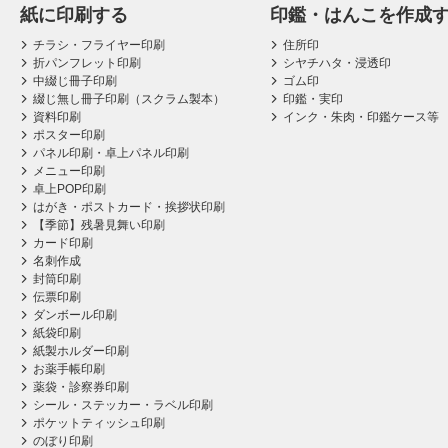
紙に印刷する
印鑑・はんこを作成
チラシ・フライヤー印刷
住所印
折パンフレット印刷
シヤチハタ・浸透印
中綴じ冊子印刷
ゴム印
綴じ無し冊子印刷（スクラム製本）
印鑑・実印
資料印刷
インク・朱肉・印鑑ケース等
ポスター印刷
パネル印刷・卓上パネル印刷
メニュー印刷
卓上POP印刷
はがき・ポストカード・挨拶状印刷
【季節】残暑見舞い印刷
カード印刷
名刺作成
封筒印刷
伝票印刷
ダンボール印刷
紙袋印刷
紙製ホルダー印刷
お薬手帳印刷
薬袋・診察券印刷
シール・ステッカー・ラベル印刷
ポケットティッシュ印刷
のぼり印刷