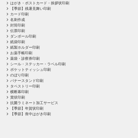
はがき・ポストカード・挨拶状印刷
【季節】残暑見舞い印刷
カード印刷
名刺作成
封筒印刷
伝票印刷
ダンボール印刷
紙袋印刷
紙製ホルダー印刷
お薬手帳印刷
薬袋・診察券印刷
シール・ステッカー・ラベル印刷
ポケットティッシュ印刷
のぼり印刷
バナースタンド印刷
タペストリー印刷
横断幕印刷
賞状印刷
抗菌ラミネート加工サービス
【季節】年賀状印刷
【季節】喪中はがき印刷