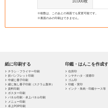
10,000枚
枚数は、このあとの画面でも変更可能です。
裏面のみの印刷はできません。
紙に印刷する
印鑑・はんこを作成
チラシ・フライヤー印刷
住所印
折パンフレット印刷
シヤチハタ・浸透印
中綴じ冊子印刷
ゴム印
綴じ無し冊子印刷（スクラム製本）
印鑑・実印
資料印刷
インク・朱肉・印鑑ケース等
ポスター印刷
パネル印刷・卓上パネル印刷
メニュー印刷
卓上POP印刷