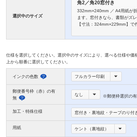
角2／角20窓付き
332mm×240mm ／ A4用紙
選択中のサイズ
ます。窓付きなら、書類がズレ
【寸法：324mm×229mm】
仕様を選択してください。選択中のサイズにより、選べる仕様や価
上から順番に選択してください。
インクの色数
フルカラー印刷
選
べ
郵便番号枠（赤）の有
なし
※郵便枠選択の有
る
無
郵
色
便
加工・特殊仕様
窓付き・裏地紋・テープのり付
に
番
つ
用紙
号
ケント（裏地紋）