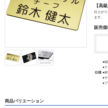
【高級
仕上がり
ます。
販売価
●
●
仕様
●
●サ
●プ
商品バリエーション