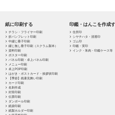
紙に印刷する
印鑑・はんこを作成
チラシ・フライヤー印刷
住所印
折パンフレット印刷
シヤチハタ・浸透印
中綴じ冊子印刷
ゴム印
綴じ無し冊子印刷（スクラム製本）
印鑑・実印
資料印刷
インク・朱肉・印鑑ケース等
ポスター印刷
パネル印刷・卓上パネル印刷
メニュー印刷
卓上POP印刷
はがき・ポストカード・挨拶状印刷
【季節】残暑見舞い印刷
カード印刷
名刺作成
封筒印刷
伝票印刷
ダンボール印刷
紙袋印刷
紙製ホルダー印刷