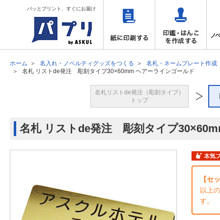
パッとプリント、すぐにお届け
ホーム
名入れ・ノベルティグッズをつくる
名札・ネームプレート作成
名札 リストde発注 彫刻タイプ30×60mm ヘアーラインゴールド
名札リストde発注（彫刻タイプ）
トップ
名札 リストde発注 彫刻タイプ30×60
【セッ
以上
す。