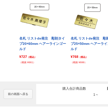
注 彫刻タイ
名札 リストde発注 彫刻タイ
名札 リストde発注 彫
アーラインゴー
プ20×60mm ヘアーラインゴー
プ25×50mm ヘアーラ
ルド
ルド
¥727
¥768
（税込）
（税込）
（税抜 ¥661）
（税抜 ¥699）
購入合計商品数
前の画面へ戻る
1～