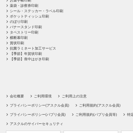
お薬手帳印刷
薬袋・診察券印刷
シール・ステッカー・ラベル印刷
ポケットティッシュ印刷
のぼり印刷
バナースタンド印刷
タペストリー印刷
横断幕印刷
賞状印刷
抗菌ラミネート加工サービス
【季節】年賀状印刷
【季節】喪中はがき印刷
会社概要
ご利用環境
ご利用上の注意
プライバシーポリシー(アスクル会員)
ご利用規約(アスクル会員)
プライバシーポリシー(パプリ会員)
ご利用規約(パプリ会員等)
特
アスクルのサイバーセキュリティ