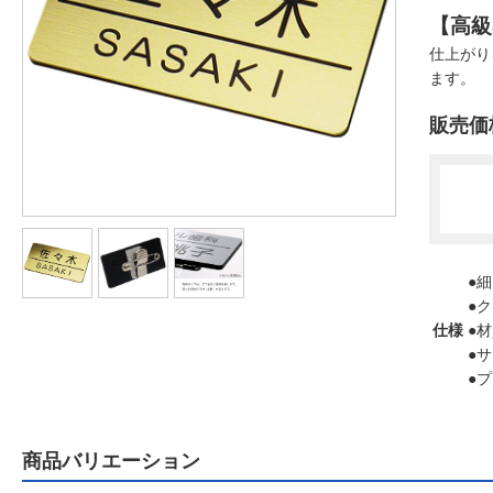
【高級
仕上がり
ます。
販売価
●
●
仕様
●
●サ
●プ
商品バリエーション