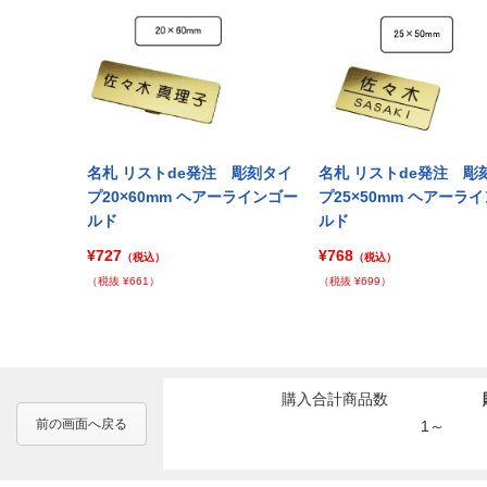
注 彫刻タイ
名札 リストde発注 彫刻タイ
名札 リストde発注 彫
アーラインゴー
プ20×60mm ヘアーラインゴー
プ25×50mm ヘアーラ
ルド
ルド
¥727
¥768
（税込）
（税込）
（税抜 ¥661）
（税抜 ¥699）
購入合計商品数
前の画面へ戻る
1～