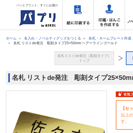
パッとプリント、すぐにお届け
ホーム
名入れ・ノベルティグッズをつくる
名札・ネームプレート作成
名札 リストde発注 彫刻タイプ25×50mm ヘアーラインゴールド
名札リストde発注（彫刻タイプ）
トップ
名札 リストde発注 彫刻タイプ25×50
【セッ
以上
す。