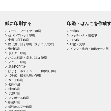
紙に印刷する
印鑑・はんこを作成
チラシ・フライヤー印刷
住所印
折パンフレット印刷
シヤチハタ・浸透印
中綴じ冊子印刷
ゴム印
綴じ無し冊子印刷（スクラム製本）
印鑑・実印
資料印刷
インク・朱肉・印鑑ケース等
ポスター印刷
パネル印刷・卓上パネル印刷
メニュー印刷
卓上POP印刷
はがき・ポストカード・挨拶状印刷
【季節】残暑見舞い印刷
カード印刷
名刺作成
封筒印刷
伝票印刷
ダンボール印刷
紙袋印刷
紙製ホルダー印刷