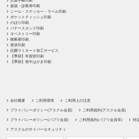
お薬手帳印刷
薬袋・診察券印刷
シール・ステッカー・ラベル印刷
ポケットティッシュ印刷
のぼり印刷
バナースタンド印刷
タペストリー印刷
横断幕印刷
賞状印刷
抗菌ラミネート加工サービス
【季節】年賀状印刷
【季節】喪中はがき印刷
会社概要
ご利用環境
ご利用上の注意
プライバシーポリシー(アスクル会員)
ご利用規約(アスクル会員)
プライバシーポリシー(パプリ会員)
ご利用規約(パプリ会員等)
特
アスクルのサイバーセキュリティ