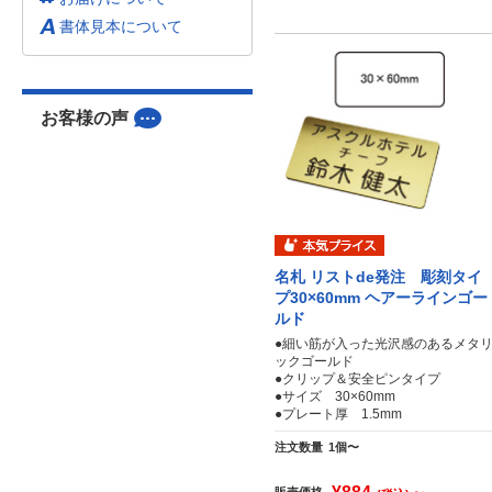
書体見本について
お客様の声
名札 リストde発注 彫刻タイ
プ30×60mm ヘアーラインゴー
ルド
●細い筋が入った光沢感のあるメタ
ックゴールド
●クリップ＆安全ピンタイプ
●サイズ 30×60mm
●プレート厚 1.5mm
注文数量
1個〜
販売価格