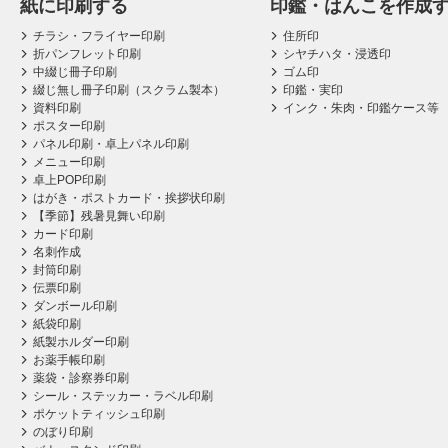
紙に印刷する
印鑑・はんこを作成
チラシ・フライヤー印刷
住所印
折パンフレット印刷
シヤチハタ・浸透印
中綴じ冊子印刷
ゴム印
綴じ無し冊子印刷（スクラム製本）
印鑑・実印
資料印刷
インク・朱肉・印鑑ケース等
ポスター印刷
パネル印刷・卓上パネル印刷
メニュー印刷
卓上POP印刷
はがき・ポストカード・挨拶状印刷
【季節】残暑見舞い印刷
カード印刷
名刺作成
封筒印刷
伝票印刷
ダンボール印刷
紙袋印刷
紙製ホルダー印刷
お薬手帳印刷
薬袋・診察券印刷
シール・ステッカー・ラベル印刷
ポケットティッシュ印刷
のぼり印刷