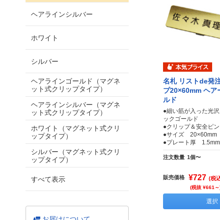
ヘアラインシルバー
ホワイト
シルバー
ヘアラインゴールド（マグネ
名札 リストde発
ット式クリップタイプ）
プ20×60mm ヘ
ルド
ヘアラインシルバー（マグネ
●細い筋が入った光
ット式クリップタイプ）
ックゴールド
●クリップ＆安全ピ
ホワイト（マグネット式クリ
●サイズ 20×60mm
ップタイプ）
●プレート厚 1.5mm
シルバー（マグネット式クリ
注文数量
1個〜
ップタイプ）
¥727
販売価格
すべて表示
(税込
(税抜 ¥661～
選択
お届けについて