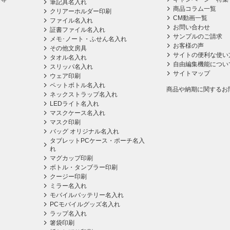
筆記具名入れ
商品コラム一覧
クリアーホルダー印刷
CM動画一覧
ファイル名入れ
お問い合わせ
証書ファイル名入れ
サンプルのご請求
メモ･ノート・ふせん名入れ
お客様の声
その他文房具
サイトの便利な使い
タオル名入れ
自由編集機能につい
スリッパ名入れ
サイトマップ
ウェア印刷
ペットボトル名入れ
商品や納期に関するお
ネックストラップ名入れ
LEDライト名入れ
マスクケース名入れ
マスク印刷
バッグ オリジナル名入れ
タブレットPCケース・ポーチ名入
れ
マグカップ印刷
ボトル・タンブラー印刷
クージー印刷
ミラー名入れ
モバイルバッテリー名入れ
PCモバイルグッズ名入れ
ラップ名入れ
箸袋印刷