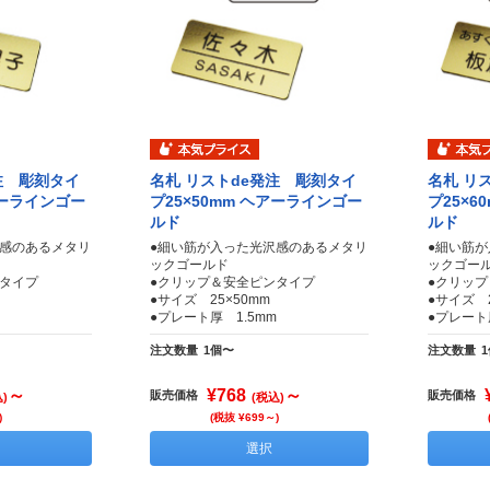
注 彫刻タイ
名札 リストde発注 彫刻タイ
名札 リ
アーラインゴー
プ25×50mm ヘアーラインゴー
プ25×6
ルド
ルド
沢感のあるメタリ
●細い筋が入った光沢感のあるメタリ
●細い筋
ックゴールド
ックゴー
ンタイプ
●クリップ＆安全ピンタイプ
●クリッ
●サイズ 25×50mm
●サイズ 2
●プレート厚 1.5mm
●プレート
注文数量
1個〜
注文数量
～
¥768
～
販売価格
販売価格
)
(税込)
)
(税抜 ¥699～)
選択