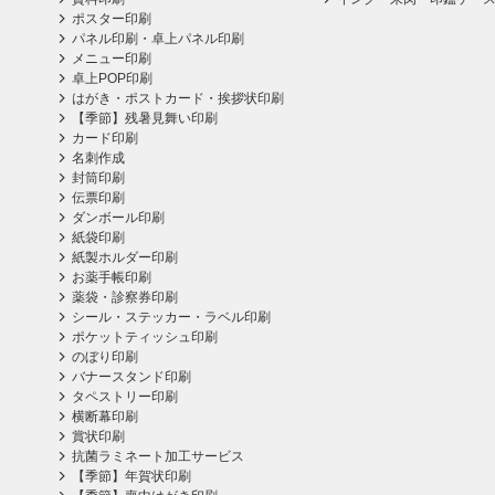
ポスター印刷
パネル印刷・卓上パネル印刷
メニュー印刷
卓上POP印刷
はがき・ポストカード・挨拶状印刷
【季節】残暑見舞い印刷
カード印刷
名刺作成
封筒印刷
伝票印刷
ダンボール印刷
紙袋印刷
紙製ホルダー印刷
お薬手帳印刷
薬袋・診察券印刷
シール・ステッカー・ラベル印刷
ポケットティッシュ印刷
のぼり印刷
バナースタンド印刷
タペストリー印刷
横断幕印刷
賞状印刷
抗菌ラミネート加工サービス
【季節】年賀状印刷