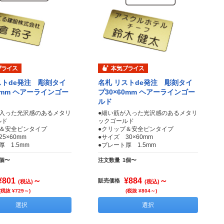
ストde発注 彫刻タイ
名札 リストde発注 彫刻タイ
0mm ヘアーラインゴー
プ30×60mm ヘアーラインゴー
ルド
が入った光沢感のあるメタリ
●細い筋が入った光沢感のあるメタリ
ルド
ックゴールド
プ＆安全ピンタイプ
●クリップ＆安全ピンタイプ
5×60mm
●サイズ 30×60mm
厚 1.5mm
●プレート厚 1.5mm
1個〜
注文数量
1個〜
¥801
～
¥884
～
販売価格
(税込)
(税込)
(税抜 ¥729～)
(税抜 ¥804～)
選択
選択