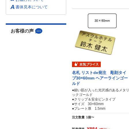
書体見本について
お客様の声
名札 リストde発注 彫刻タイ
プ30×60mm ヘアーラインゴー
ルド
●細い筋が入った光沢感のあるメタ
ックゴールド
●クリップ＆安全ピンタイプ
●サイズ 30×60mm
●プレート厚 1.5mm
注文数量
1個〜
販売価格