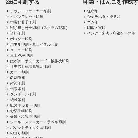
紙に印刷する
印鑑・はんこを作成
チラシ・フライヤー印刷
住所印
折パンフレット印刷
シヤチハタ・浸透印
中綴じ冊子印刷
ゴム印
綴じ無し冊子印刷（スクラム製本）
印鑑・実印
資料印刷
インク・朱肉・印鑑ケース等
ポスター印刷
パネル印刷・卓上パネル印刷
メニュー印刷
卓上POP印刷
はがき・ポストカード・挨拶状印刷
【季節】残暑見舞い印刷
カード印刷
名刺作成
封筒印刷
伝票印刷
ダンボール印刷
紙袋印刷
紙製ホルダー印刷
お薬手帳印刷
薬袋・診察券印刷
シール・ステッカー・ラベル印刷
ポケットティッシュ印刷
のぼり印刷