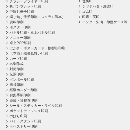
チラシ・フライヤー印刷
住所印
折パンフレット印刷
シヤチハタ・浸透印
中綴じ冊子印刷
ゴム印
綴じ無し冊子印刷（スクラム製本）
印鑑・実印
資料印刷
インク・朱肉・印鑑ケース等
ポスター印刷
パネル印刷・卓上パネル印刷
メニュー印刷
卓上POP印刷
はがき・ポストカード・挨拶状印刷
【季節】残暑見舞い印刷
カード印刷
名刺作成
封筒印刷
伝票印刷
ダンボール印刷
紙袋印刷
紙製ホルダー印刷
お薬手帳印刷
薬袋・診察券印刷
シール・ステッカー・ラベル印刷
ポケットティッシュ印刷
のぼり印刷
バナースタンド印刷
タペストリー印刷