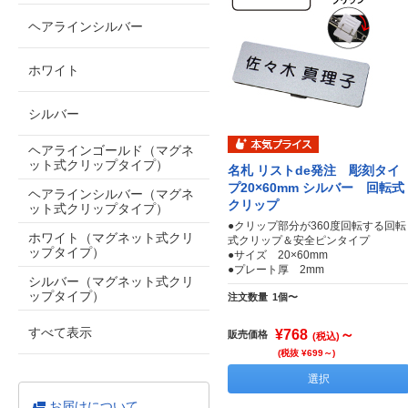
ヘアラインシルバー
ホワイト
シルバー
ヘアラインゴールド（マグネ
ット式クリップタイプ）
名札 リストde発注 彫刻タイ
プ20×60mm シルバー 回転式
ヘアラインシルバー（マグネ
クリップ
ット式クリップタイプ）
●クリップ部分が360度回転する回転
ホワイト（マグネット式クリ
式クリップ＆安全ピンタイプ
ップタイプ）
●サイズ 20×60mm
●プレート厚 2mm
シルバー（マグネット式クリ
ップタイプ）
注文数量
1個〜
すべて表示
¥768
～
販売価格
(税込)
(税抜 ¥699～)
選択
お届けについて