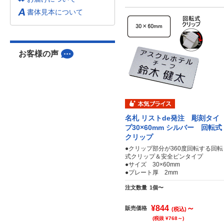
書体見本について
お客様の声
名札 リストde発注 彫刻タイ
プ30×60mm シルバー 回転式
クリップ
●クリップ部分が360度回転する回転
式クリップ＆安全ピンタイプ
●サイズ 30×60mm
●プレート厚 2mm
注文数量
1個〜
¥844
～
販売価格
(税込)
(税抜 ¥768～)