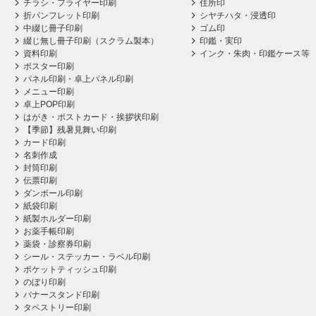
チラシ・フライヤー印刷
住所印
折パンフレット印刷
シヤチハタ・浸透印
中綴じ冊子印刷
ゴム印
綴じ無し冊子印刷（スクラム製本）
印鑑・実印
資料印刷
インク・朱肉・印鑑ケース等
ポスター印刷
パネル印刷・卓上パネル印刷
メニュー印刷
卓上POP印刷
はがき・ポストカード・挨拶状印刷
【季節】残暑見舞い印刷
カード印刷
名刺作成
封筒印刷
伝票印刷
ダンボール印刷
紙袋印刷
紙製ホルダー印刷
お薬手帳印刷
薬袋・診察券印刷
シール・ステッカー・ラベル印刷
ポケットティッシュ印刷
のぼり印刷
バナースタンド印刷
タペストリー印刷