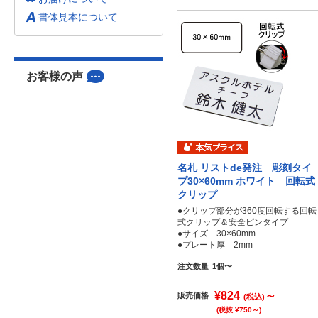
書体見本について
お客様の声
名札 リストde発注 彫刻タイ
プ30×60mm ホワイト 回転式
クリップ
●クリップ部分が360度回転する回転
式クリップ＆安全ピンタイプ
●サイズ 30×60mm
●プレート厚 2mm
注文数量
1個〜
¥824
～
販売価格
(税込)
(税抜 ¥750～)