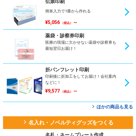
伝票印刷
簡単入力で1冊から作れる
¥5,056
～
（税込）
薬袋・診察券印刷
医療の現場に欠かせない薬袋や診察券も
最短翌日お届け！
折パンフレット印刷
印刷後に折加工をしてお届け！会社案内
などに！
¥9,577
～
（税込）
ほかの商品も見る
名入れ・ノベルティグッズをつくる
名札・ネームプレート作成