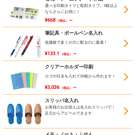
選べる印刷タイプと彫刻タイプ。5枚以上
ならさらにお得に！
¥668
～
（税込）
筆記具・ボールペン名入れ
低価格で多くの方に配るのに最適！
¥133.1
～
（税込）
クリアーホルダー印刷
ロゴや社名を入れて30枚から作れます！
¥3,036
～
（税込）
スリッパ名入れ
お客様のお出迎えは名入れスリッパで！
足元からアピールできます
メモ・ノート・ふせん